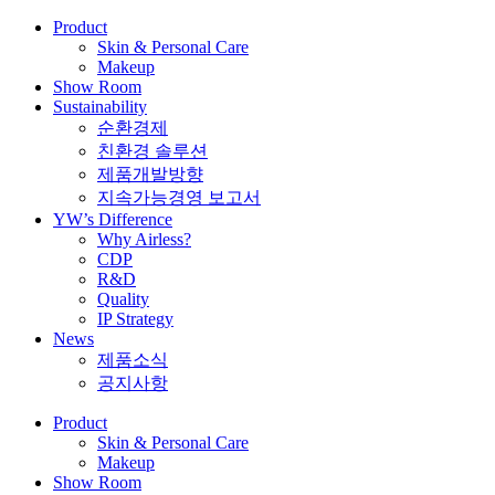
Product
Skin & Personal Care
Makeup
Show Room
Sustainability
순환경제
친환경 솔루션
제품개발방향
지속가능경영 보고서
YW’s Difference
Why Airless?
CDP
R&D
Quality
IP Strategy
News
제품소식
공지사항
Product
Skin & Personal Care
Makeup
Show Room