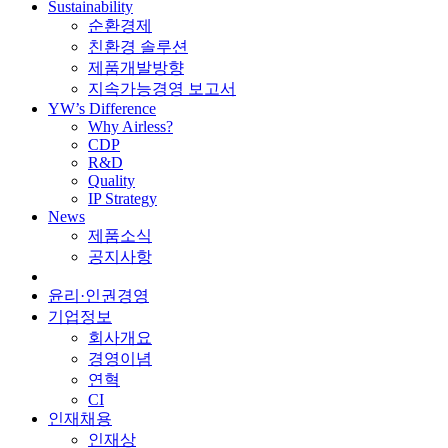
Sustainability
순환경제
친환경 솔루션
제품개발방향
지속가능경영 보고서
YW’s Difference
Why Airless?
CDP
R&D
Quality
IP Strategy
News
제품소식
공지사항
윤리·인권경영
기업정보
회사개요
경영이념
연혁
CI
인재채용
인재상