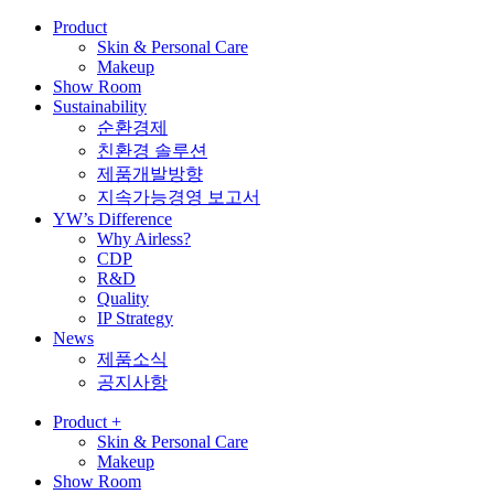
Product
Skin & Personal Care
Makeup
Show Room
Sustainability
순환경제
친환경 솔루션
제품개발방향
지속가능경영 보고서
YW’s Difference
Why Airless?
CDP
R&D
Quality
IP Strategy
News
제품소식
공지사항
Product
+
Skin & Personal Care
Makeup
Show Room