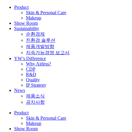
Product
Skin & Personal Care
Makeup
Show Room
Sustainability
순환경제
친환경 솔루션
제품개발방향
지속가능경영 보고서
YW’s Difference
Why Airless?
CDP
R&D
Quality
IP Strategy
News
제품소식
공지사항
Product
Skin & Personal Care
Makeup
Show Room