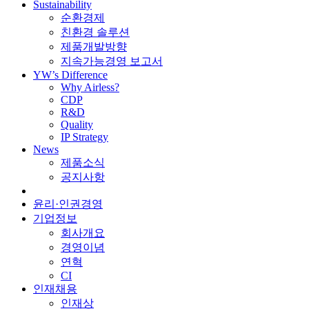
Sustainability
순환경제
친환경 솔루션
제품개발방향
지속가능경영 보고서
YW’s Difference
Why Airless?
CDP
R&D
Quality
IP Strategy
News
제품소식
공지사항
윤리·인권경영
기업정보
회사개요
경영이념
연혁
CI
인재채용
인재상