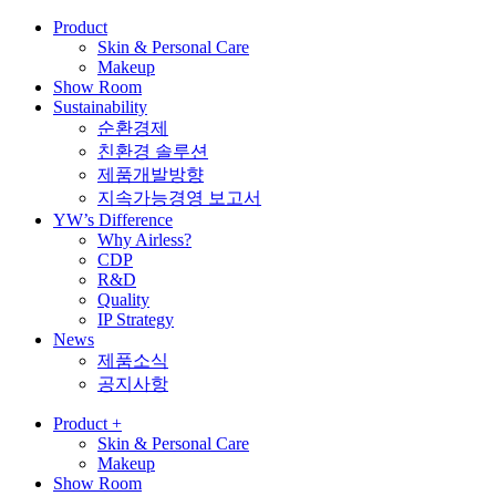
Product
Skin & Personal Care
Makeup
Show Room
Sustainability
순환경제
친환경 솔루션
제품개발방향
지속가능경영 보고서
YW’s Difference
Why Airless?
CDP
R&D
Quality
IP Strategy
News
제품소식
공지사항
Product
+
Skin & Personal Care
Makeup
Show Room