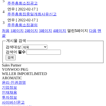
5
주주총회소집공고
연우
[ 2022-02-17 ]
4
주주총회집중일개최사유신고
연우
[ 2022-02-17 ]
3
주주총회소집결의
처음
1
페이지
2
페이지
3
페이지
4
페이지
열린
5
페이지
다음
맨
끝
게시물 검색
검색대상
검색어
필수
Sales Partner
YONWOO PKG
WILLER IMPORTLIMITED
AROMATIC
윤리·인권경영
기업정보
인재채용
투자정보
사이버신문고