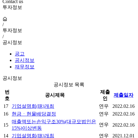
Contact us
투자정보
/
투자정보
/
공시정보
공고
공시정보
재무정보
공시정보
공시정보 목록
번
제출
공시제목
제출일자
호
인
17
기업설명회(IR)개최
연우
2022.02.16
16
현금ㆍ현물배당결정
연우
2022.02.16
매출액또는손익구조30%(대규모법인은
연우
15
2022.02.16
15%)이상변동
14
기업설명회(IR)개최
연우
2021.12.01