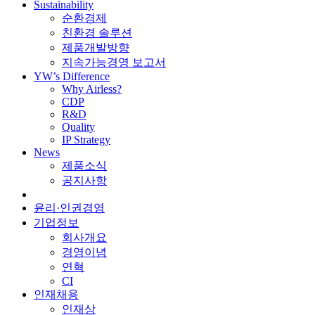
Sustainability
순환경제
친환경 솔루션
제품개발방향
지속가능경영 보고서
YW’s Difference
Why Airless?
CDP
R&D
Quality
IP Strategy
News
제품소식
공지사항
윤리·인권경영
기업정보
회사개요
경영이념
연혁
CI
인재채용
인재상