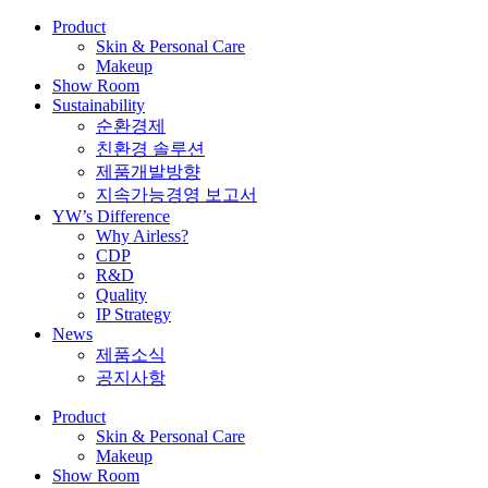
Product
Skin & Personal Care
Makeup
Show Room
Sustainability
순환경제
친환경 솔루션
제품개발방향
지속가능경영 보고서
YW’s Difference
Why Airless?
CDP
R&D
Quality
IP Strategy
News
제품소식
공지사항
Product
Skin & Personal Care
Makeup
Show Room