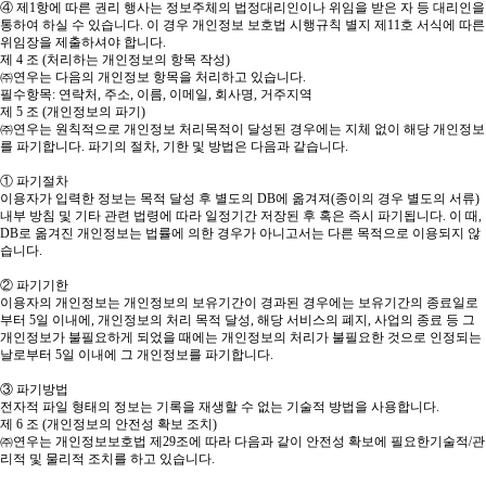
④ 제1항에 따른 권리 행사는 정보주체의 법정대리인이나 위임을 받은 자 등 대리인을
통하여 하실 수 있습니다. 이 경우 개인정보 보호법 시행규칙 별지 제11호 서식에 따른
위임장을 제출하셔야 합니다.
제 4 조 (처리하는 개인정보의 항목 작성)
㈜연우는 다음의 개인정보 항목을 처리하고 있습니다.
필수항목: 연락처, 주소, 이름, 이메일, 회사명, 거주지역
제 5 조 (개인정보의 파기)
㈜연우는 원칙적으로 개인정보 처리목적이 달성된 경우에는 지체 없이 해당 개인정보
를 파기합니다. 파기의 절차, 기한 및 방법은 다음과 같습니다.
① 파기절차
이용자가 입력한 정보는 목적 달성 후 별도의 DB에 옮겨져(종이의 경우 별도의 서류)
내부 방침 및 기타 관련 법령에 따라 일정기간 저장된 후 혹은 즉시 파기됩니다. 이 때,
DB로 옮겨진 개인정보는 법률에 의한 경우가 아니고서는 다른 목적으로 이용되지 않
습니다.
② 파기기한
이용자의 개인정보는 개인정보의 보유기간이 경과된 경우에는 보유기간의 종료일로
부터 5일 이내에, 개인정보의 처리 목적 달성, 해당 서비스의 폐지, 사업의 종료 등 그
개인정보가 불필요하게 되었을 때에는 개인정보의 처리가 불필요한 것으로 인정되는
날로부터 5일 이내에 그 개인정보를 파기합니다.
③ 파기방법
전자적 파일 형태의 정보는 기록을 재생할 수 없는 기술적 방법을 사용합니다.
제 6 조 (개인정보의 안전성 확보 조치)
㈜연우는 개인정보보호법 제29조에 따라 다음과 같이 안전성 확보에 필요한기술적/관
리적 및 물리적 조치를 하고 있습니다.