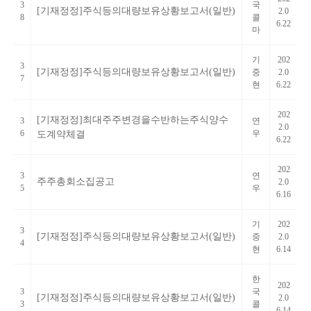
3
국
[기재정정]주식등의대량보유상황보고서(일반)
2.0
8
콜
6.22
마
기
202
3
[기재정정]주식등의대량보유상황보고서(일반)
중
2.0
7
현
6.22
202
[기재정정]최대주주변경을수반하는주식양수
3
연
2.0
6
우
도계약체결
6.22
202
3
연
주주총회소집공고
2.0
5
우
6.16
기
202
3
[기재정정]주식등의대량보유상황보고서(일반)
중
2.0
4
현
6.14
한
202
3
국
[기재정정]주식등의대량보유상황보고서(일반)
2.0
3
콜
6.14