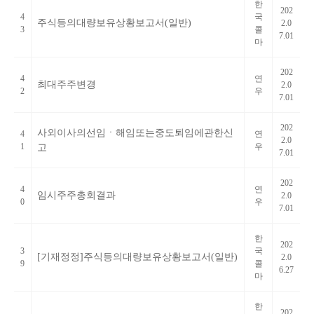
한
202
4
국
주식등의대량보유상황보고서(일반)
2.0
3
콜
7.01
마
202
4
연
최대주주변경
2.0
2
우
7.01
202
사외이사의선임ㆍ해임또는중도퇴임에관한신
4
연
2.0
1
우
고
7.01
202
4
연
임시주주총회결과
2.0
0
우
7.01
한
202
3
국
[기재정정]주식등의대량보유상황보고서(일반)
2.0
9
콜
6.27
마
한
202