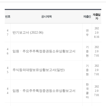
제출일
번호
공시제목
제출인
자
202
4
연
반기보고서 (2022.06)
2.0
7
우
8.16
기
202
4
임원ㆍ주요주주특정증권등소유상황보고서
중
2.0
6
현
7.01
기
202
4
주식등의대량보유상황보고서(일반)
중
2.0
5
현
7.01
한
202
4
국
임원ㆍ주요주주특정증권등소유상황보고서
2.0
4
콜
7.01
마