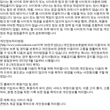
당사는 웹 사이트 외부 페이지 또는 사이트와 링크 된 다른 웹 사이트의 내용에 대해
책임을지지 않습니다. 사이트에 나타나는 링크는 편의상 제공되며 당사, 당사 계열사
또는 참조 된 컨텐츠, 제품, 서비스 또는 공급 업체의 파트너가 보증하지 않습니다. 웹
사이트 밖의 페이지나 다른 웹 사이트에 연결하거나 웹 서핑을 하는 것은 사용자의 책
임입니다. 당사는 심사 또는 평가의 책임이 없으며 사이트 외부 페이지 또는 사이트와
링크 된 다른 웹 사이트의 제공을 보증하지 않으며 당사가 해당 행위, 콘텐츠, 제품에
대해 어떠한 책임도지지 않습니다.(개인 정보 보호 정책 및 이용 약관을 포함하되 이에
국한되지 않음). 귀하는 웹 사이트 외부 페이지 및 기타 웹 사이트의 이용 약관 및 개인
정보 취급 방침을주의 깊게 검토해야합니다.
×
개인정보처리방침
('http://www.yonwookorea.com'이하 '㈜연우')은(는) 개인정보보호법에 따라 이용자의 개
인정보 보호 및 권익을 보호하고 개인정보와 관련한 이용자의 고충을 원활하게 처리
할 수 있도록 다음과 같은 처리방침을 두고 있습니다. ㈜연우는 회사는 개인정보처리
방침을 개정하는 경우 웹사이트 공지사항(또는 개별공지)을 통하여 공지할 것입니다.
본 방침은부터 2013년 9월 1일부터 시행됩니다.
제 1 조 (개인정보의 처리 목적)
㈜연우는 개인정보를 다음의 목적을 위해 처리합니다. 처리한 개인정보는 다음의 목
적 이외의 용도로는 사용되지 않으며 이용 목적이 변경될 시에는 사전동의를 구할 예
정입니다.
① 홈페이지 회원가입 및 관리
회원 가입의사 확인, 회원자격 유지·관리, 서비스 부정이용 방지, 각종 고지·통지, 고충
처리, 분쟁 조정을 위한 기록 보존 등을 목적으로 개인정보를 처리합니다.
② 재화 또는 서비스 제공
콘텐츠 제공 등을 목적으로 개인정보를 처리합니다.