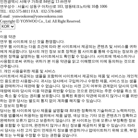
인천광역시 서해구 가좌로 84번길 13 ㈜연우
연우성수 : 서울시 성동구 아차산로 103, 영동테크노타워 10층 1006
TEL : 032-575-8811 FAX : 032-578-0485
E-mail : yonwookorea@yonwookorea.com
Copyright ⓒ YONWOO Co., Ltd. All Right Reserved.
×
이용 약관
연우 웹 사이트에 오신 것을 환영합니다.
연우 웹 사이트는 다음 조건에 따라 본 사이트에서 제공되는 콘텐츠 및 서비스를 귀하
에게 제공합니다. 당사의 개인 정보 보호 정책은 웹 사이트를 통해 수집되는 정보와 관
련된 정책을 설명하는 웹 사이트에서도 확인할 수 있습니다. 사이트에 액세스하거나
사용함으로써 귀하는 귀하가 본 이용 약관을 읽고 이해했으며 이에 동의하는 것으로
간주됩니다.
1. 개인 사용을위한 제품 및 서비스
사이트에서 제공되는 샘플을 포함하여 사이트에서 제공되는 제품 및 서비스는 개인적
인 용도로만 사용됩니다. 귀사는 당사에서 구입하거나 수령한 제품, 서비스 또는 샘플
을 판매하거나 재판매 할 수 없습니다. 당사는 사전 고지 여부와 관계없이 당사의 단독
재량에 따라 당사의 이용 약관을 위반할 수있는 것으로 판단되는 주문 수량을 취소 또
는 축소 할 수있는 권리를 보유합니다. 등록된 회원이 약관에 따르지 않거나 이를 위반
하는 경우 당사는 별도의 통지 없이 계좌를 해지할 수 있습니다.
2. 정보의 정확성
당사는 웹 사이트에 당사 제품을 설명할 때 최대한 정확하게 기술하려고 노력하지만,
적용 법률에서 허용하는 범위에서 제품 설명, 색상 또는 기타 모든 콘텐츠가 정확하고
완벽하며 오류가 없다고 보증하지 않습니다. 본 사이트는 인쇄 오류나 부정확한 정보
를 포함할 수 있으며, 완전하지 않거나 최신 정보를 제공하지 못할 수 있습니다. 따라
서 당사는 사전 고지 없이 언제든지 정보를 변경하거나 업데이트하기 위해 오류, 부정
확 또는 누락을 수정할 수 있는 권한을 갖습니다.