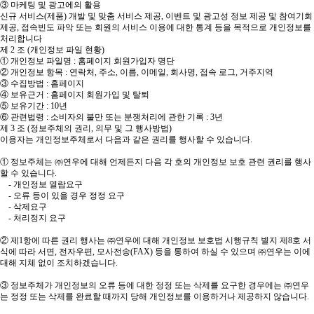
③ 마케팅 및 광고에의 활용
신규 서비스(제품) 개발 및 맞춤 서비스 제공, 이벤트 및 광고성 정보 제공 및 참여기회
제공, 접속빈도 파악 또는 회원의 서비스 이용에 대한 통계 등을 목적으로 개인정보를
처리합니다
제 2 조 (개인정보 파일 현황)
① 개인정보 파일명 : 홈페이지 회원가입자 명단
② 개인정보 항목 : 연락처, 주소, 이름, 이메일, 회사명, 접속 로그, 거주지역
③ 수집방법 : 홈페이지
④ 보유근거 : 홈페이지 회원가입 및 탈퇴
⑤ 보유기간 : 10년
⑥ 관련법령 : 소비자의 불만 또는 분쟁처리에 관한 기록 : 3년
제 3 조 (정보주체의 권리, 의무 및 그 행사방법)
이용자는 개인정보주체로서 다음과 같은 권리를 행사할 수 있습니다.
① 정보주체는 ㈜연우에 대해 언제든지 다음 각 호의 개인정보 보호 관련 권리를 행사
할 수 있습니다.
- 개인정보 열람요구
- 오류 등이 있을 경우 정정 요구
- 삭제요구
- 처리정지 요구
② 제1항에 따른 권리 행사는 ㈜연우에 대해 개인정보 보호법 시행규칙 별지 제8호 서
식에 따라 서면, 전자우편, 모사전송(FAX) 등을 통하여 하실 수 있으며 ㈜연우는 이에
대해 지체 없이 조치하겠습니다.
③ 정보주체가 개인정보의 오류 등에 대한 정정 또는 삭제를 요구한 경우에는 ㈜연우
는 정정 또는 삭제를 완료할 때까지 당해 개인정보를 이용하거나 제공하지 않습니다.