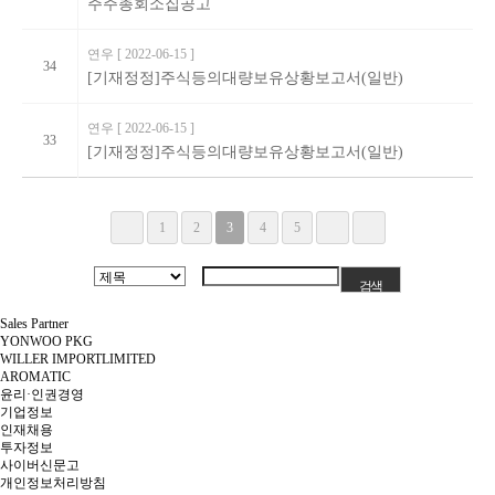
주주총회소집공고
연우
[ 2022-06-15 ]
34
[기재정정]주식등의대량보유상황보고서(일반)
연우
[ 2022-06-15 ]
33
[기재정정]주식등의대량보유상황보고서(일반)
1
2
3
4
5
Sales Partner
YONWOO PKG
WILLER IMPORTLIMITED
AROMATIC
윤리·인권경영
기업정보
인재채용
투자정보
사이버신문고
개인정보처리방침