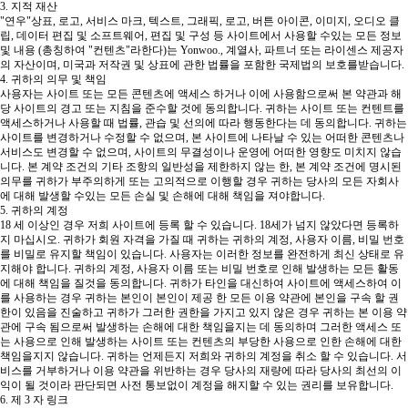
3. 지적 재산
"연우"상표, 로고, 서비스 마크, 텍스트, 그래픽, 로고, 버튼 아이콘, 이미지, 오디오 클
립, 데이터 편집 및 소프트웨어, 편집 및 구성 등 사이트에서 사용할 수있는 모든 정보
및 내용 (총칭하여 "컨텐츠"라한다)는 Yonwoo., 계열사, 파트너 또는 라이센스 제공자
의 자산이며, 미국과 저작권 및 상표에 관한 법률을 포함한 국제법의 보호를받습니다.
4. 귀하의 의무 및 책임
사용자는 사이트 또는 모든 콘텐츠에 액세스 하거나 이에 사용함으로써 본 약관과 해
당 사이트의 경고 또는 지침을 준수할 것에 동의합니다. 귀하는 사이트 또는 컨텐트를
액세스하거나 사용할 때 법률, 관습 및 선의에 따라 행동한다는 데 동의합니다. 귀하는
사이트를 변경하거나 수정할 수 없으며, 본 사이트에 나타날 수 있는 어떠한 콘텐츠나
서비스도 변경할 수 없으며, 사이트의 무결성이나 운영에 어떠한 영향도 미치지 않습
니다. 본 계약 조건의 기타 조항의 일반성을 제한하지 않는 한, 본 계약 조건에 명시된
의무를 귀하가 부주의하게 또는 고의적으로 이행할 경우 귀하는 당사의 모든 자회사
에 대해 발생할 수있는 모든 손실 및 손해에 대해 책임을 져야합니다.
5. 귀하의 계정
18 세 이상인 경우 저희 사이트에 등록 할 수 있습니다. 18세가 넘지 않았다면 등록하
지 마십시오. 귀하가 회원 자격을 가질 때 귀하는 귀하의 계정, 사용자 이름, 비밀 번호
를 비밀로 유지할 책임이 있습니다. 사용자는 이러한 정보를 완전하게 최신 상태로 유
지해야 합니다. 귀하의 계정, 사용자 이름 또는 비밀 번호로 인해 발생하는 모든 활동
에 대해 책임을 질것을 동의합니다. 귀하가 타인을 대신하여 사이트에 액세스하여 이
를 사용하는 경우 귀하는 본인이 본인이 제공 한 모든 이용 약관에 본인을 구속 할 권
한이 있음을 진술하고 귀하가 그러한 권한을 가지고 있지 않은 경우 귀하는 본 이용 약
관에 구속 됨으로써 발생하는 손해에 대한 책임을지는 데 동의하며 그러한 액세스 또
는 사용으로 인해 발생하는 사이트 또는 컨텐츠의 부당한 사용으로 인한 손해에 대한
책임을지지 않습니다. 귀하는 언제든지 저희와 귀하의 계정을 취소 할 수 있습니다. 서
비스를 거부하거나 이용 약관을 위반하는 경우 당사의 재량에 따라 당사의 최선의 이
익이 될 것이라 판단되면 사전 통보없이 계정을 해지할 수 있는 권리를 보유합니다.
6. 제 3 자 링크