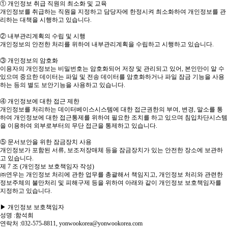
① 개인정보 취급 직원의 최소화 및 교육
개인정보를 취급하는 직원을 지정하고 담당자에 한정시켜 최소화하여 개인정보를 관
리하는 대책을 시행하고 있습니다.
② 내부관리계획의 수립 및 시행
개인정보의 안전한 처리를 위하여 내부관리계획을 수립하고 시행하고 있습니다.
③ 개인정보의 암호화
이용자의 개인정보는 비밀번호는 암호화되어 저장 및 관리되고 있어, 본인만이 알 수
있으며 중요한 데이터는 파일 및 전송 데이터를 암호화하거나 파일 잠금 기능을 사용
하는 등의 별도 보안기능을 사용하고 있습니다.
④ 개인정보에 대한 접근 제한
개인정보를 처리하는 데이터베이스시스템에 대한 접근권한의 부여, 변경, 말소를 통
하여 개인정보에 대한 접근통제를 위하여 필요한 조치를 하고 있으며 침입차단시스템
을 이용하여 외부로부터의 무단 접근을 통제하고 있습니다.
⑤ 문서보안을 위한 잠금장치 사용
개인정보가 포함된 서류, 보조저장매체 등을 잠금장치가 있는 안전한 장소에 보관하
고 있습니다.
제 7 조 (개인정보 보호책임자 작성)
㈜연우는 개인정보 처리에 관한 업무를 총괄해서 책임지고, 개인정보 처리와 관련한
정보주체의 불만처리 및 피해구제 등을 위하여 아래와 같이 개인정보 보호책임자를
지정하고 있습니다.
▶ 개인정보 보호책임자
성명 :함석희
연락처 :032-575-8811, yonwookorea@yonwookorea.com