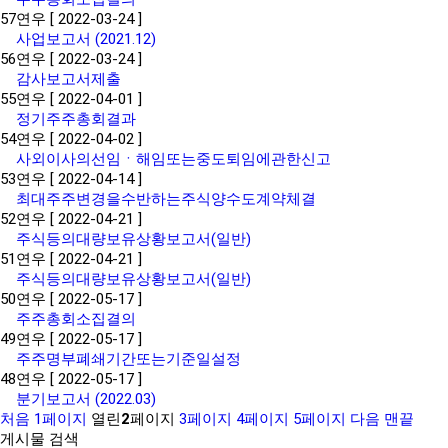
57
연우
[ 2022-03-24 ]
사업보고서 (2021.12)
56
연우
[ 2022-03-24 ]
감사보고서제출
55
연우
[ 2022-04-01 ]
정기주주총회결과
54
연우
[ 2022-04-02 ]
사외이사의선임ㆍ해임또는중도퇴임에관한신고
53
연우
[ 2022-04-14 ]
최대주주변경을수반하는주식양수도계약체결
52
연우
[ 2022-04-21 ]
주식등의대량보유상황보고서(일반)
51
연우
[ 2022-04-21 ]
주식등의대량보유상황보고서(일반)
50
연우
[ 2022-05-17 ]
주주총회소집결의
49
연우
[ 2022-05-17 ]
주주명부폐쇄기간또는기준일설정
48
연우
[ 2022-05-17 ]
분기보고서 (2022.03)
처음
1
페이지
열린
2
페이지
3
페이지
4
페이지
5
페이지
다음
맨끝
게시물 검색