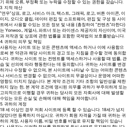
기 위해 오류, 부정확 또는 누락을 수정할 수 있는 권한을 갖습니다.
3. 지적 재산
"연우"상표, 로고, 서비스 마크, 텍스트, 그래픽, 로고, 버튼 아이콘, 이
미지, 오디오 클립, 데이터 편집 및 소프트웨어, 편집 및 구성 등 사이
트에서 사용할 수있는 모든 정보 및 내용 (총칭하여 "컨텐츠"라한다)
는 Yonwoo., 계열사, 파트너 또는 라이센스 제공자의 자산이며, 미국
과 저작권 및 상표에 관한 법률을 포함한 국제법의 보호를받습니다.
4. 귀하의 의무 및 책임
사용자는 사이트 또는 모든 콘텐츠에 액세스 하거나 이에 사용함으
로써 본 약관과 해당 사이트의 경고 또는 지침을 준수할 것에 동의합
니다. 귀하는 사이트 또는 컨텐트를 액세스하거나 사용할 때 법률, 관
습 및 선의에 따라 행동한다는 데 동의합니다. 귀하는 사이트를 변경
하거나 수정할 수 없으며, 본 사이트에 나타날 수 있는 어떠한 콘텐츠
나 서비스도 변경할 수 없으며, 사이트의 무결성이나 운영에 어떠한
영향도 미치지 않습니다. 본 계약 조건의 기타 조항의 일반성을 제한
하지 않는 한, 본 계약 조건에 명시된 의무를 귀하가 부주의하게 또는
고의적으로 이행할 경우 귀하는 당사의 모든 자회사에 대해 발생할
수있는 모든 손실 및 손해에 대해 책임을 져야합니다.
5. 귀하의 계정
18 세 이상인 경우 저희 사이트에 등록 할 수 있습니다. 18세가 넘지
않았다면 등록하지 마십시오. 귀하가 회원 자격을 가질 때 귀하는 귀
하의 계정, 사용자 이름, 비밀 번호를 비밀로 유지할 책임이 있습니
다. 사용자는 이러한 정보를 완전하게 최신 상태로 유지해야 합니다.