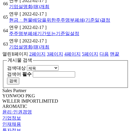
연우
[ 2022-02-17 ]
66
기업설명회(IR)개최
연우
[ 2022-02-17 ]
65
현금ㆍ현물배당을위한주주명부폐쇄(기준일)결정
연우
[ 2022-02-17 ]
64
주주명부폐쇄기간또는기준일설정
연우
[ 2022-02-17 ]
63
기업설명회(IR)개최
열린
1
페이지
2
페이지
3
페이지
4
페이지
5
페이지
다음
맨끝
게시물 검색
검색대상
검색어
필수
Sales Partner
YONWOO PKG
WILLER IMPORTLIMITED
AROMATIC
윤리·인권경영
기업정보
인재채용
투자정보