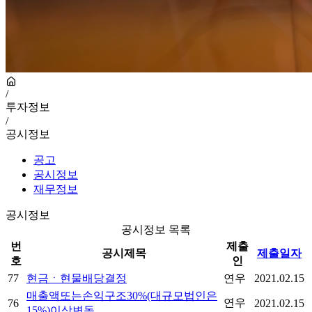
/
투자정보
/
공시정보
공고
공시정보
재무정보
공시정보
공시정보 목록
번
제출
공시제목
제출일자
호
인
77
현금ㆍ현물배당결정
연우
2021.02.15
매출액또는손익구조30%(대규모법인은
연우
76
2021.02.15
15%)이상변동