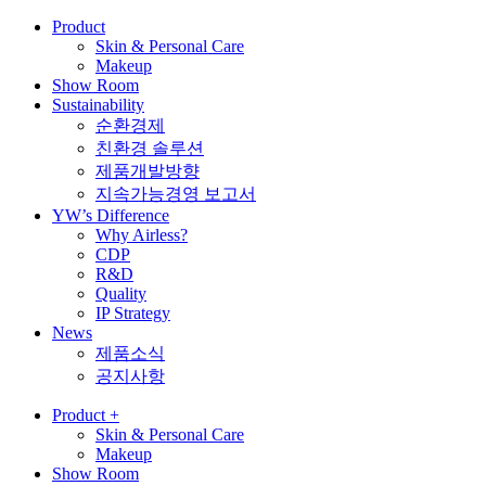
Product
Skin & Personal Care
Makeup
Show Room
Sustainability
순환경제
친환경 솔루션
제품개발방향
지속가능경영 보고서
YW’s Difference
Why Airless?
CDP
R&D
Quality
IP Strategy
News
제품소식
공지사항
Product
+
Skin & Personal Care
Makeup
Show Room