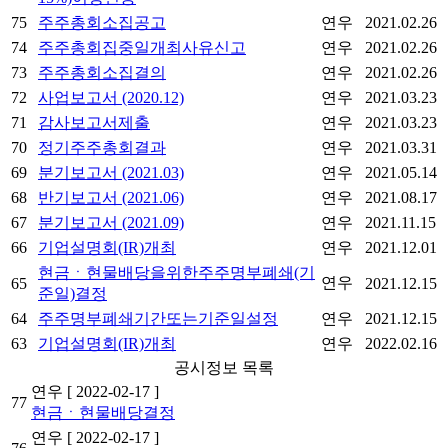
75
주주총회소집공고
연우
2021.02.26
74
주주총회집중일개최사유신고
연우
2021.02.26
73
주주총회소집결의
연우
2021.02.26
72
사업보고서 (2020.12)
연우
2021.03.23
71
감사보고서제출
연우
2021.03.23
70
정기주주총회결과
연우
2021.03.31
69
분기보고서 (2021.03)
연우
2021.05.14
68
반기보고서 (2021.06)
연우
2021.08.17
67
분기보고서 (2021.09)
연우
2021.11.15
66
기업설명회(IR)개최
연우
2021.12.01
현금ㆍ현물배당을위한주주명부폐쇄(기
연우
65
2021.12.15
준일)결정
64
주주명부폐쇄기간또는기준일설정
연우
2021.12.15
63
기업설명회(IR)개최
연우
2022.02.16
공시정보 목록
연우
[ 2022-02-17 ]
77
현금ㆍ현물배당결정
연우
[ 2022-02-17 ]