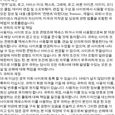
"연우"상표, 로고, 서비스 마크, 텍스트, 그래픽, 로고, 버튼 아이콘, 이미지, 오디
오 클립, 데이터 편집 및 소프트웨어, 편집 및 구성 등 사이트에서 사용할 수있는
모든 정보 및 내용 (총칭하여 "컨텐츠"라한다)는 Yonwoo., 계열사, 파트너 또는
라이센스 제공자의 자산이며, 미국과 저작권 및 상표에 관한 법률을 포함한 국
제법의 보호를받습니다.
4. 귀하의 의무 및 책임
사용자는 사이트 또는 모든 콘텐츠에 액세스 하거나 이에 사용함으로써 본 약관
과 해당 사이트의 경고 또는 지침을 준수할 것에 동의합니다. 귀하는 사이트 또
는 컨텐트를 액세스하거나 사용할 때 법률, 관습 및 선의에 따라 행동한다는 데
동의합니다. 귀하는 사이트를 변경하거나 수정할 수 없으며, 본 사이트에 나타
날 수 있는 어떠한 콘텐츠나 서비스도 변경할 수 없으며, 사이트의 무결성이나
운영에 어떠한 영향도 미치지 않습니다. 본 계약 조건의 기타 조항의 일반성을
제한하지 않는 한, 본 계약 조건에 명시된 의무를 귀하가 부주의하게 또는 고의
적으로 이행할 경우 귀하는 당사의 모든 자회사에 대해 발생할 수있는 모든 손
실 및 손해에 대해 책임을 져야합니다.
5. 귀하의 계정
18 세 이상인 경우 저희 사이트에 등록 할 수 있습니다. 18세가 넘지 않았다면 등
록하지 마십시오. 귀하가 회원 자격을 가질 때 귀하는 귀하의 계정, 사용자 이름,
비밀 번호를 비밀로 유지할 책임이 있습니다. 사용자는 이러한 정보를 완전하게
최신 상태로 유지해야 합니다. 귀하의 계정, 사용자 이름 또는 비밀 번호로 인해
발생하는 모든 활동에 대해 책임을 질것을 동의합니다. 귀하가 타인을 대신하여
사이트에 액세스하여 이를 사용하는 경우 귀하는 본인이 본인이 제공 한 모든
이용 약관에 본인을 구속 할 권한이 있음을 진술하고 귀하가 그러한 권한을 가
지고 있지 않은 경우 귀하는 본 이용 약관에 구속 됨으로써 발생하는 손해에 대