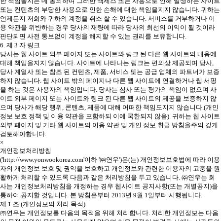
한 책임을지는 데 동의하며 그러한 액세스 또는 사용으로 인해 발생하는 사이트
또는 컨텐츠의 부당한 사용으로 인한 손해에 대한 책임을지지 않습니다. 귀하는
언제든지 저희와 귀하의 계정을 취소 할 수 있습니다. 서비스를 거부하거나 이
용 약관을 위반하는 경우 당사의 재량에 따라 당사의 최선의 이익이 될 것이라
판단되면 사전 통보없이 계정을 해지할 수 있는 권리를 보유합니다.
6. 제 3 자 링크
당사는 웹 사이트 외부 페이지 또는 사이트와 링크 된 다른 웹 사이트의 내용에
대해 책임을지지 않습니다. 사이트에 나타나는 링크는 편의상 제공되며 당사,
당사 계열사 또는 참조 된 컨텐츠, 제품, 서비스 또는 공급 업체의 파트너가 보증
하지 않습니다. 웹 사이트 밖의 페이지나 다른 웹 사이트에 연결하거나 웹 서핑
을 하는 것은 사용자의 책임입니다. 당사는 심사 또는 평가의 책임이 없으며 사
이트 외부 페이지 또는 사이트와 링크 된 다른 웹 사이트의 제공을 보증하지 않
으며 당사가 해당 행위, 콘텐츠, 제품에 대해 어떠한 책임도지지 않습니다.(개인
정보 보호 정책 및 이용 약관을 포함하되 이에 국한되지 않음). 귀하는 웹 사이트
외부 페이지 및 기타 웹 사이트의 이용 약관 및 개인 정보 취급 방침을주의 깊게
검토해야합니다.
×
개인정보처리방침
('http://www.yonwookorea.com'이하 '㈜연우')은(는) 개인정보보호법에 따라 이용
자의 개인정보 보호 및 권익을 보호하고 개인정보와 관련한 이용자의 고충을 원
활하게 처리할 수 있도록 다음과 같은 처리방침을 두고 있습니다. ㈜연우는 회
사는 개인정보처리방침을 개정하는 경우 웹사이트 공지사항(또는 개별공지)을
통하여 공지할 것입니다. 본 방침은부터 2013년 9월 1일부터 시행됩니다.
제 1 조 (개인정보의 처리 목적)
㈜연우는 개인정보를 다음의 목적을 위해 처리합니다. 처리한 개인정보는 다음