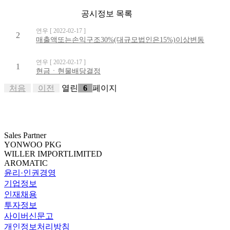
공시정보 목록
연우
[ 2022-02-17 ]
2
매출액또는손익구조30%(대규모법인은15%)이상변동
연우
[ 2022-02-17 ]
1
현금ㆍ현물배당결정
처음
이전
열린
6
페이지
Sales Partner
YONWOO PKG
WILLER IMPORTLIMITED
AROMATIC
윤리·인권경영
기업정보
인재채용
투자정보
사이버신문고
개인정보처리방침