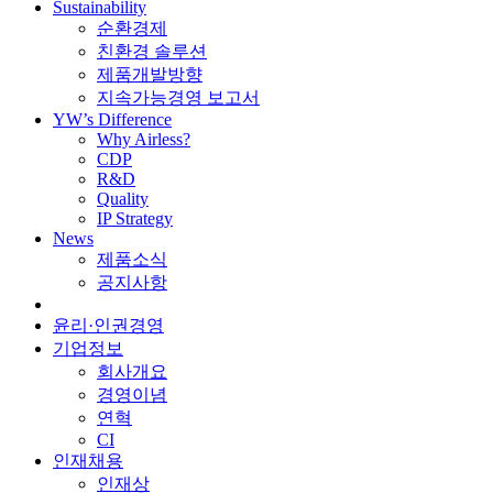
Sustainability
순환경제
친환경 솔루션
제품개발방향
지속가능경영 보고서
YW’s Difference
Why Airless?
CDP
R&D
Quality
IP Strategy
News
제품소식
공지사항
윤리·인권경영
기업정보
회사개요
경영이념
연혁
CI
인재채용
인재상