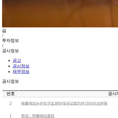
/
투자정보
/
공시정보
공고
공시정보
재무정보
공시정보
번호
공시
2
매출액또는손익구조30%(대규모법인은15%)이상변동
1
현금ㆍ현물배당결정