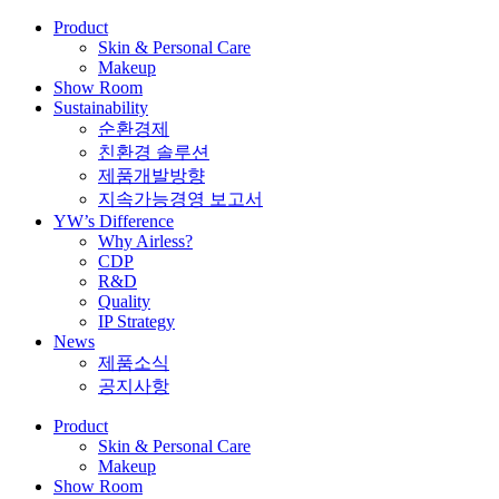
Product
Skin & Personal Care
Makeup
Show Room
Sustainability
순환경제
친환경 솔루션
제품개발방향
지속가능경영 보고서
YW’s Difference
Why Airless?
CDP
R&D
Quality
IP Strategy
News
제품소식
공지사항
Product
Skin & Personal Care
Makeup
Show Room