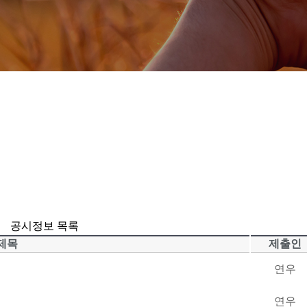
공시정보 목록
제목
제출인
연우
연우