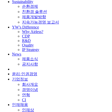
Sustainability
순환경제
친환경 솔루션
제품개발방향
지속가능경영 보고서
YW’s Difference
Why Airless?
CDP
R&D
Quality
IP Strategy
News
제품소식
공지사항
윤리·인권경영
기업정보
회사개요
경영이념
연혁
CI
인재채용
인재상