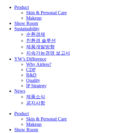
Product
Skin & Personal Care
Makeup
Show Room
Sustainability
순환경제
친환경 솔루션
제품개발방향
지속가능경영 보고서
YW’s Difference
Why Airless?
CDP
R&D
Quality
IP Strategy
News
제품소식
공지사항
Product
Skin & Personal Care
Makeup
Show Room