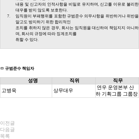
내용 및 신고자의 인적사항을 비밀로 유지하며
,
신고를 이유로 불리한
대우를 받지 않도록 보호한다
.
7.
임직원이 부패행위를 포함한 규범준수 의무사항을 위반하거나 위반을
알고도 방지하기 위한 합리적인
조치를 취하지 않은 경우
,
회사는 임직원을 대신하여 책임지지 아니하
며
,
회사의 규정에 따라 징계조치를
취할 수 있다
.
︎ㅁ
규범준수 책임자
성명
직위
직무
연우 운영본부 산
고병욱
상무대우
하 기획그룹 그룹장
이전글
다음글
목록