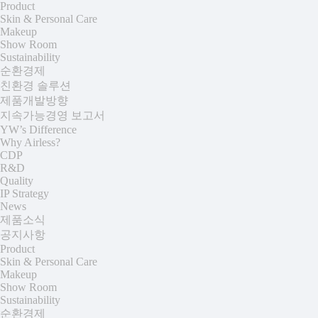
Product
Skin & Personal Care
Makeup
Show Room
Sustainability
순환경제
친환경 솔루션
제품개발방향
지속가능경영 보고서
YW’s Difference
Why Airless?
CDP
R&D
Quality
IP Strategy
News
제품소식
공지사항
Product
Skin & Personal Care
Makeup
Show Room
Sustainability
순환경제