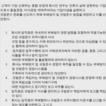
고객이 가장 신뢰하는 종합 포장재 회사인 연우는 인류의 삶에 공헌하는 기업
으로서 품질경영
,
지식경영
,
박애주의라는 기업이념을 실현하고
규범준수 문화를 선도하기 위해 부패방지 및 규범준수 방침을 제정하고 이를 선
언한다
.
1.
회사와 임직원은 국내외의 부패방지 관련 법령을 포함하여 적용가능한
모든 규범준수 의무사항과 사내
규정 등을 준수하고
,
이에 위반되거나 위반되는 것으로 의심받을 수 있
는 행위에 관여하지 않는다
.
2.
임직원은 업무수행에 있어 이해관계자에게 어떠한 금품
,
향응 그리고
뇌물을 주거나 받지 않으며
어떠한 부패행위 및 불법행위에 관여하지 않는다
.
3.
회사는 부패방지 및 규범준수 경영의 목적을 달성할 수 있는 부패방지
및 규범준수 경영시스템을
구축하여 지속적으로 관리하고 개선한다
.
4.
규범준수 책임자는 부패방지 및 규범준수 경영시스템 운영에 대한 권
한과 독립성을 가지며 지배기구에
대한 직접적이고 정기적인 보고 의무를 갖는다
.
5.
임직원은 규범준수 이슈를 관리하고 규범준수 책임자에게 보고할 책임
이 있다
.
6.
회사는 임직원의 부패행위나 규범준수 의무사항의 미준수를 신고할 수
있는 제도를 마련하고
,
그 신고