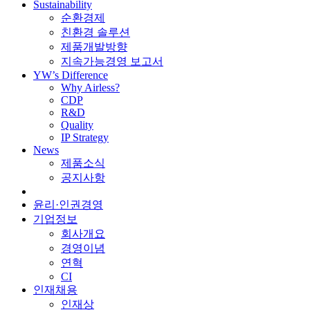
Sustainability
순환경제
친환경 솔루션
제품개발방향
지속가능경영 보고서
YW’s Difference
Why Airless?
CDP
R&D
Quality
IP Strategy
News
제품소식
공지사항
윤리·인권경영
기업정보
회사개요
경영이념
연혁
CI
인재채용
인재상