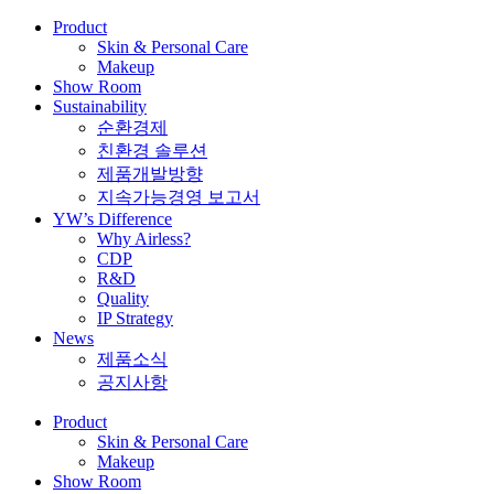
Product
Skin & Personal Care
Makeup
Show Room
Sustainability
순환경제
친환경 솔루션
제품개발방향
지속가능경영 보고서
YW’s Difference
Why Airless?
CDP
R&D
Quality
IP Strategy
News
제품소식
공지사항
Product
Skin & Personal Care
Makeup
Show Room