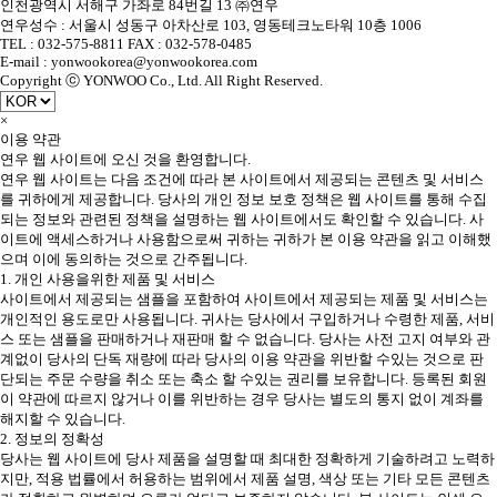
인천광역시 서해구 가좌로 84번길 13 ㈜연우
연우성수 : 서울시 성동구 아차산로 103, 영동테크노타워 10층 1006
TEL : 032-575-8811 FAX : 032-578-0485
E-mail : yonwookorea@yonwookorea.com
Copyright ⓒ YONWOO Co., Ltd. All Right Reserved.
×
이용 약관
연우 웹 사이트에 오신 것을 환영합니다.
연우 웹 사이트는 다음 조건에 따라 본 사이트에서 제공되는 콘텐츠 및 서비스
를 귀하에게 제공합니다. 당사의 개인 정보 보호 정책은 웹 사이트를 통해 수집
되는 정보와 관련된 정책을 설명하는 웹 사이트에서도 확인할 수 있습니다. 사
이트에 액세스하거나 사용함으로써 귀하는 귀하가 본 이용 약관을 읽고 이해했
으며 이에 동의하는 것으로 간주됩니다.
1. 개인 사용을위한 제품 및 서비스
사이트에서 제공되는 샘플을 포함하여 사이트에서 제공되는 제품 및 서비스는
개인적인 용도로만 사용됩니다. 귀사는 당사에서 구입하거나 수령한 제품, 서비
스 또는 샘플을 판매하거나 재판매 할 수 없습니다. 당사는 사전 고지 여부와 관
계없이 당사의 단독 재량에 따라 당사의 이용 약관을 위반할 수있는 것으로 판
단되는 주문 수량을 취소 또는 축소 할 수있는 권리를 보유합니다. 등록된 회원
이 약관에 따르지 않거나 이를 위반하는 경우 당사는 별도의 통지 없이 계좌를
해지할 수 있습니다.
2. 정보의 정확성
당사는 웹 사이트에 당사 제품을 설명할 때 최대한 정확하게 기술하려고 노력하
지만, 적용 법률에서 허용하는 범위에서 제품 설명, 색상 또는 기타 모든 콘텐츠