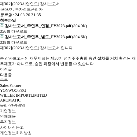
제30기(2023사업연도) 감사보고서
작성자 :
투자정보관리자
등록일 :
24-03-20 21:35
첨부파일
감사보고서_주연우_연결_FY2023.pdf
(804.0K)
356회 다운로드
감사보고서_주연우_별도_FY2023.pdf
(804.6K)
338회 다운로드
제30기(2023사업연도) 감사보고서 입니다.
본 감사보고서의 재무제표는 제30기 정기주주총회 승인 절차를 거쳐 확정된 재
무제표가 아니므로, 승인 과정에서 변동될 수 있습니다.
이전글
다음글
목록
Sales Partner
YONWOO PKG
WILLER IMPORTLIMITED
AROMATIC
윤리·인권경영
기업정보
인재채용
투자정보
사이버신문고
개인정보처리방침