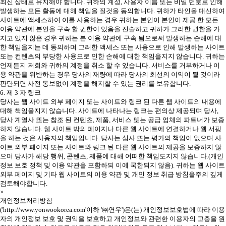
최신 상태로 유지해야 합니다. 귀하의 계정, 사용자 이름 또는 비밀 번호로 인해
발생하는 모든 활동에 대해 책임을 질것을 동의합니다. 귀하가 타인을 대신하여
사이트에 액세스하여 이를 사용하는 경우 귀하는 본인이 본인이 제공 한 모든
이용 약관에 본인을 구속 할 권한이 있음을 진술하고 귀하가 그러한 권한을 가
지고 있지 않은 경우 귀하는 본 이용 약관에 구속 됨으로써 발생하는 손해에 대
한 책임을지는 데 동의하며 그러한 액세스 또는 사용으로 인해 발생하는 사이트
또는 컨텐츠의 부당한 사용으로 인한 손해에 대한 책임을지지 않습니다. 귀하는
언제든지 저희와 귀하의 계정을 취소 할 수 있습니다. 서비스를 거부하거나 이
용 약관을 위반하는 경우 당사의 재량에 따라 당사의 최선의 이익이 될 것이라
판단되면 사전 통보없이 계정을 해지할 수 있는 권리를 보유합니다.
6. 제 3 자 링크
당사는 웹 사이트 외부 페이지 또는 사이트와 링크 된 다른 웹 사이트의 내용에
대해 책임을지지 않습니다. 사이트에 나타나는 링크는 편의상 제공되며 당사,
당사 계열사 또는 참조 된 컨텐츠, 제품, 서비스 또는 공급 업체의 파트너가 보증
하지 않습니다. 웹 사이트 밖의 페이지나 다른 웹 사이트에 연결하거나 웹 서핑
을 하는 것은 사용자의 책임입니다. 당사는 심사 또는 평가의 책임이 없으며 사
이트 외부 페이지 또는 사이트와 링크 된 다른 웹 사이트의 제공을 보증하지 않
으며 당사가 해당 행위, 콘텐츠, 제품에 대해 어떠한 책임도지지 않습니다.(개인
정보 보호 정책 및 이용 약관을 포함하되 이에 국한되지 않음). 귀하는 웹 사이트
외부 페이지 및 기타 웹 사이트의 이용 약관 및 개인 정보 취급 방침을주의 깊게
검토해야합니다.
×
개인정보처리방침
('http://www.yonwookorea.com'이하 '㈜연우')은(는) 개인정보보호법에 따라 이용
자의 개인정보 보호 및 권익을 보호하고 개인정보와 관련한 이용자의 고충을 원