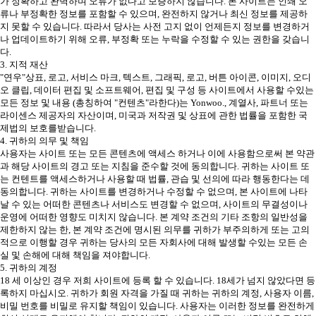
가 정확하고 완벽하며 오류가 없다고 보증하지 않습니다. 본 사이트는 인쇄 오
류나 부정확한 정보를 포함할 수 있으며, 완전하지 않거나 최신 정보를 제공하
지 못할 수 있습니다. 따라서 당사는 사전 고지 없이 언제든지 정보를 변경하거
나 업데이트하기 위해 오류, 부정확 또는 누락을 수정할 수 있는 권한을 갖습니
다.
3. 지적 재산
"연우"상표, 로고, 서비스 마크, 텍스트, 그래픽, 로고, 버튼 아이콘, 이미지, 오디
오 클립, 데이터 편집 및 소프트웨어, 편집 및 구성 등 사이트에서 사용할 수있는
모든 정보 및 내용 (총칭하여 "컨텐츠"라한다)는 Yonwoo., 계열사, 파트너 또는
라이센스 제공자의 자산이며, 미국과 저작권 및 상표에 관한 법률을 포함한 국
제법의 보호를받습니다.
4. 귀하의 의무 및 책임
사용자는 사이트 또는 모든 콘텐츠에 액세스 하거나 이에 사용함으로써 본 약관
과 해당 사이트의 경고 또는 지침을 준수할 것에 동의합니다. 귀하는 사이트 또
는 컨텐트를 액세스하거나 사용할 때 법률, 관습 및 선의에 따라 행동한다는 데
동의합니다. 귀하는 사이트를 변경하거나 수정할 수 없으며, 본 사이트에 나타
날 수 있는 어떠한 콘텐츠나 서비스도 변경할 수 없으며, 사이트의 무결성이나
운영에 어떠한 영향도 미치지 않습니다. 본 계약 조건의 기타 조항의 일반성을
제한하지 않는 한, 본 계약 조건에 명시된 의무를 귀하가 부주의하게 또는 고의
적으로 이행할 경우 귀하는 당사의 모든 자회사에 대해 발생할 수있는 모든 손
실 및 손해에 대해 책임을 져야합니다.
5. 귀하의 계정
18 세 이상인 경우 저희 사이트에 등록 할 수 있습니다. 18세가 넘지 않았다면 등
록하지 마십시오. 귀하가 회원 자격을 가질 때 귀하는 귀하의 계정, 사용자 이름,
비밀 번호를 비밀로 유지할 책임이 있습니다. 사용자는 이러한 정보를 완전하게