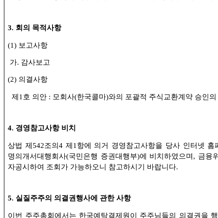
3.
회의 목적사항
(1)
보고사항
가
.
감사보고
(2)
의결사항
제
1
호 의안
:
모회사
(
한국콜마
)
와의 포괄적 주식교환계약 승인의
4.
경영참고사항 비치
상법 제
542
조의
4
제
1
항에 의거 경영참고사항을 당사 인터넷 홈
명의개서대행회사
(
국민은행 증권대행부
)
에 비치하였으며
,
금융위
자공시하여 조회가 가능하오니 참고하시기 바랍니다
.
5.
실질주주의 의결권행사에 관한 사항
이번 주주총회에서는 한국예탁결제원이 주주님들의 의결권을 행