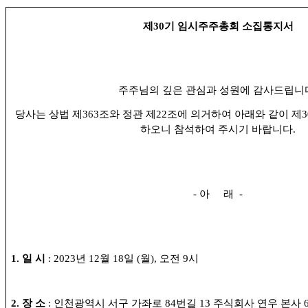
제
30
기 임시주주총회 소집통지서
주주님의 깊은 관심과 성원에 감사드립니
당사는 상법 제
363
조와 정관 제
22
조에 의거하여 아래와 같이 제
3
하오니 참석하여 주시기 바랍니다
.
-
아
래
-
1.
일 시
: 2023
년
12
월
18
일
(
월
),
오전
9
시
2.
장 소
:
인천광역시 서구 가좌로
84
번길
13
주식회사 연우 본사