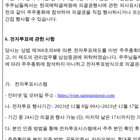
주주님들께서는 한국예탁결제원에 의결권행사에 관한 의사표시를
전과 같이 주주총회에 참석하여 의결권을 직접 행사하시거나 또
간접 행사할 수 있습니다
.
6.
전자투표에 관한 사항
당사는 상법 제
368
조의
4
에 따른 전자투표제도를 이번 주주총회
고
,
이 제도의 관리업무를 삼성증권에 위탁하였습니다
.
주주님들께
에 따라 주주총회에 참석하지 아니하고 전자투표방식으로 의결권
가
.
전자투표시스템
-
인터넷 및 모바일 주소
:
https://vote.samsungpop.com
나
.
전자투표 행사기간
: 2023
년
12
월
8
일
09
시
~2023
년
12
월
17
일
-
기간 중
24
시간 의결권 행사 가능
(
단
,
마지막 날은
17
시까지만 
다
.
본인 인증 방법을 통해 전자투표시스템에서 주주 본인 확인 후
-
주주확인용 본인 인증 방법
:
공동인증서
,
카카오페이
,
휴대폰 인