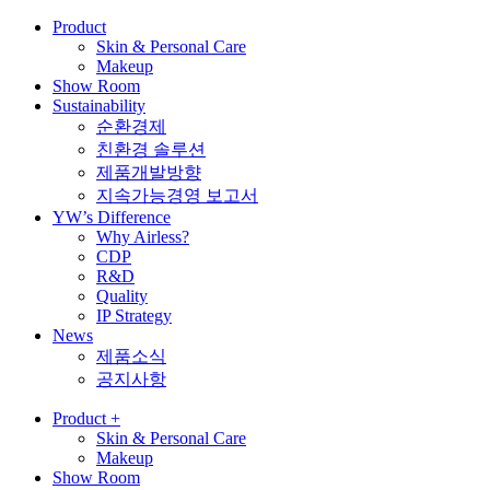
Product
Skin & Personal Care
Makeup
Show Room
Sustainability
순환경제
친환경 솔루션
제품개발방향
지속가능경영 보고서
YW’s Difference
Why Airless?
CDP
R&D
Quality
IP Strategy
News
제품소식
공지사항
Product
+
Skin & Personal Care
Makeup
Show Room