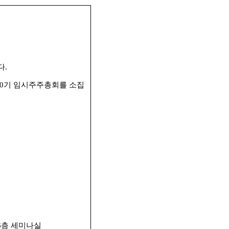
다
.
0
기 임시주주총회를 소집
6
층 세미나실