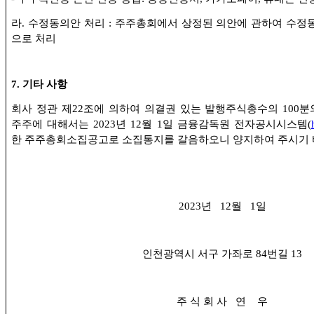
라
.
수정동의안 처리
:
주주총회에서 상정된 의안에 관하여 수정
으로 처리
7.
기타 사항
회사 정관 제
22
조에 의하여 의결권 있는 발행주식총수의
100
분
주주에 대해서는
2023
년
12
월
1
일 금융감독원 전자공시시스템
(
한 주주총회소집공고로 소집통지를 갈음하오니 양지하여 주시기
2023
년
12
월
1
일
인천광역시 서구 가좌로
84
번길
13
주 식 회 사
연
우