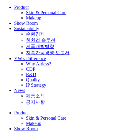
Product
Skin & Personal Care
Makeup
Show Room
Sustainability
순환경제
친환경 솔루션
제품개발방향
지속가능경영 보고서
YW’s Difference
Why Airless?
CDP
R&D
Quality
IP Strategy
News
제품소식
공지사항
Product
Skin & Personal Care
Makeup
Show Room