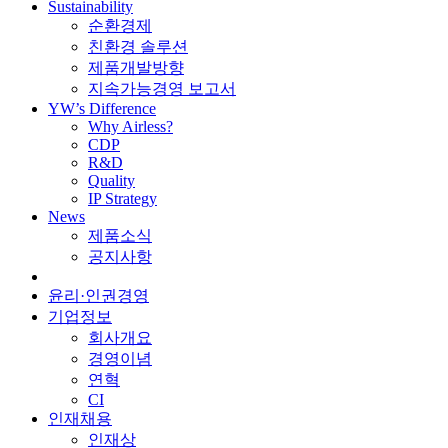
Sustainability
순환경제
친환경 솔루션
제품개발방향
지속가능경영 보고서
YW’s Difference
Why Airless?
CDP
R&D
Quality
IP Strategy
News
제품소식
공지사항
윤리·인권경영
기업정보
회사개요
경영이념
연혁
CI
인재채용
인재상