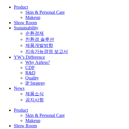
Product
Skin & Personal Care
Makeup
Show Room
Sustainability
순환경제
친환경 솔루션
제품개발방향
지속가능경영 보고서
YW’s Difference
Why Airless?
CDP
R&D
Quality
IP Strategy
News
제품소식
공지사항
Product
Skin & Personal Care
Makeup
Show Room