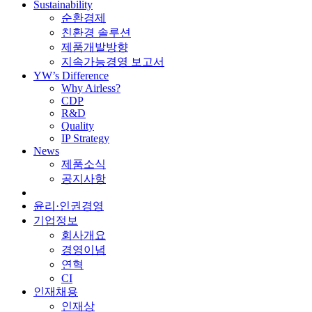
Sustainability
순환경제
친환경 솔루션
제품개발방향
지속가능경영 보고서
YW’s Difference
Why Airless?
CDP
R&D
Quality
IP Strategy
News
제품소식
공지사항
윤리·인권경영
기업정보
회사개요
경영이념
연혁
CI
인재채용
인재상