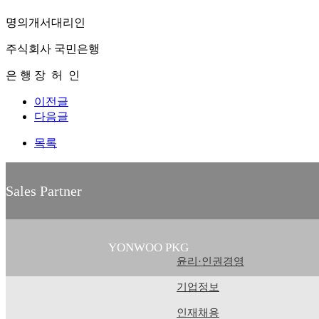
명의개서대리인
주식회사 국민은행
은 행 장 허 인
이전글
다음글
목록
Sales Partner
YONWOO PKG
윤리·인권경영
기업정보
WILLER IMPORTLIMITED
인재채용