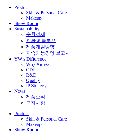
Product
Skin & Personal Care
Makeup
Show Room
Sustainability
순환경제
친환경 솔루션
제품개발방향
지속가능경영 보고서
YW’s Difference
Why Airless?
CDP
R&D
Quality
IP Strategy
News
제품소식
공지사항
Product
Skin & Personal Care
Makeup
Show Room