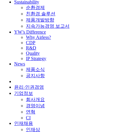
Sustainability
순환경제
친환경 솔루션
제품개발방향
지속가능경영 보고서
YW’s Difference
Why Airless?
CDP
R&D
Quality
IP Strategy
News
제품소식
공지사항
윤리·인권경영
기업정보
회사개요
경영이념
연혁
CI
인재채용
인재상