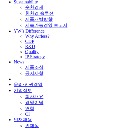
Sustainability
순환경제
친환경 솔루션
제품개발방향
지속가능경영 보고서
YW’s Difference
Why Airless?
CDP
R&D
Quality
IP Strategy
News
제품소식
공지사항
윤리·인권경영
기업정보
회사개요
경영이념
연혁
CI
인재채용
인재상