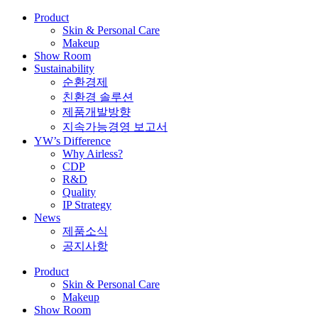
Product
Skin & Personal Care
Makeup
Show Room
Sustainability
순환경제
친환경 솔루션
제품개발방향
지속가능경영 보고서
YW’s Difference
Why Airless?
CDP
R&D
Quality
IP Strategy
News
제품소식
공지사항
Product
Skin & Personal Care
Makeup
Show Room