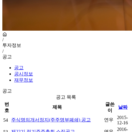
/
투자정보
/
공고
공고
공시정보
재무정보
공고
공고 목록
번
글쓴
제목
날짜
호
이
2015-
주식명의개서정지(주주명부폐쇄) 공고
연우
54
12-16
2016-
제22기 정기주주총회 소집공고
연우
53