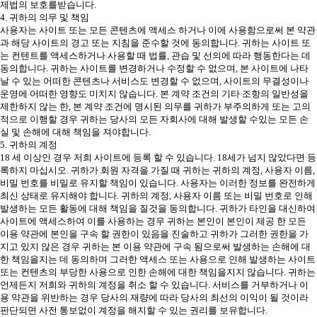
제법의 보호를받습니다.
4. 귀하의 의무 및 책임
사용자는 사이트 또는 모든 콘텐츠에 액세스 하거나 이에 사용함으로써 본 약관
과 해당 사이트의 경고 또는 지침을 준수할 것에 동의합니다. 귀하는 사이트 또
는 컨텐트를 액세스하거나 사용할 때 법률, 관습 및 선의에 따라 행동한다는 데
동의합니다. 귀하는 사이트를 변경하거나 수정할 수 없으며, 본 사이트에 나타
날 수 있는 어떠한 콘텐츠나 서비스도 변경할 수 없으며, 사이트의 무결성이나
운영에 어떠한 영향도 미치지 않습니다. 본 계약 조건의 기타 조항의 일반성을
제한하지 않는 한, 본 계약 조건에 명시된 의무를 귀하가 부주의하게 또는 고의
적으로 이행할 경우 귀하는 당사의 모든 자회사에 대해 발생할 수있는 모든 손
실 및 손해에 대해 책임을 져야합니다.
5. 귀하의 계정
18 세 이상인 경우 저희 사이트에 등록 할 수 있습니다. 18세가 넘지 않았다면 등
록하지 마십시오. 귀하가 회원 자격을 가질 때 귀하는 귀하의 계정, 사용자 이름,
비밀 번호를 비밀로 유지할 책임이 있습니다. 사용자는 이러한 정보를 완전하게
최신 상태로 유지해야 합니다. 귀하의 계정, 사용자 이름 또는 비밀 번호로 인해
발생하는 모든 활동에 대해 책임을 질것을 동의합니다. 귀하가 타인을 대신하여
사이트에 액세스하여 이를 사용하는 경우 귀하는 본인이 본인이 제공 한 모든
이용 약관에 본인을 구속 할 권한이 있음을 진술하고 귀하가 그러한 권한을 가
지고 있지 않은 경우 귀하는 본 이용 약관에 구속 됨으로써 발생하는 손해에 대
한 책임을지는 데 동의하며 그러한 액세스 또는 사용으로 인해 발생하는 사이트
또는 컨텐츠의 부당한 사용으로 인한 손해에 대한 책임을지지 않습니다. 귀하는
언제든지 저희와 귀하의 계정을 취소 할 수 있습니다. 서비스를 거부하거나 이
용 약관을 위반하는 경우 당사의 재량에 따라 당사의 최선의 이익이 될 것이라
판단되면 사전 통보없이 계정을 해지할 수 있는 권리를 보유합니다.