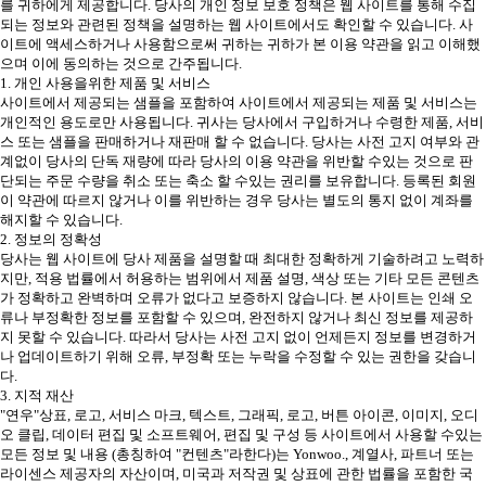
를 귀하에게 제공합니다. 당사의 개인 정보 보호 정책은 웹 사이트를 통해 수집
되는 정보와 관련된 정책을 설명하는 웹 사이트에서도 확인할 수 있습니다. 사
이트에 액세스하거나 사용함으로써 귀하는 귀하가 본 이용 약관을 읽고 이해했
으며 이에 동의하는 것으로 간주됩니다.
1. 개인 사용을위한 제품 및 서비스
사이트에서 제공되는 샘플을 포함하여 사이트에서 제공되는 제품 및 서비스는
개인적인 용도로만 사용됩니다. 귀사는 당사에서 구입하거나 수령한 제품, 서비
스 또는 샘플을 판매하거나 재판매 할 수 없습니다. 당사는 사전 고지 여부와 관
계없이 당사의 단독 재량에 따라 당사의 이용 약관을 위반할 수있는 것으로 판
단되는 주문 수량을 취소 또는 축소 할 수있는 권리를 보유합니다. 등록된 회원
이 약관에 따르지 않거나 이를 위반하는 경우 당사는 별도의 통지 없이 계좌를
해지할 수 있습니다.
2. 정보의 정확성
당사는 웹 사이트에 당사 제품을 설명할 때 최대한 정확하게 기술하려고 노력하
지만, 적용 법률에서 허용하는 범위에서 제품 설명, 색상 또는 기타 모든 콘텐츠
가 정확하고 완벽하며 오류가 없다고 보증하지 않습니다. 본 사이트는 인쇄 오
류나 부정확한 정보를 포함할 수 있으며, 완전하지 않거나 최신 정보를 제공하
지 못할 수 있습니다. 따라서 당사는 사전 고지 없이 언제든지 정보를 변경하거
나 업데이트하기 위해 오류, 부정확 또는 누락을 수정할 수 있는 권한을 갖습니
다.
3. 지적 재산
"연우"상표, 로고, 서비스 마크, 텍스트, 그래픽, 로고, 버튼 아이콘, 이미지, 오디
오 클립, 데이터 편집 및 소프트웨어, 편집 및 구성 등 사이트에서 사용할 수있는
모든 정보 및 내용 (총칭하여 "컨텐츠"라한다)는 Yonwoo., 계열사, 파트너 또는
라이센스 제공자의 자산이며, 미국과 저작권 및 상표에 관한 법률을 포함한 국