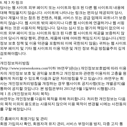
6. 제 3 자 링크
당사는 웹 사이트 외부 페이지 또는 사이트와 링크 된 다른 웹 사이트의 내용에
대해 책임을지지 않습니다. 사이트에 나타나는 링크는 편의상 제공되며 당사,
당사 계열사 또는 참조 된 컨텐츠, 제품, 서비스 또는 공급 업체의 파트너가 보증
하지 않습니다. 웹 사이트 밖의 페이지나 다른 웹 사이트에 연결하거나 웹 서핑
을 하는 것은 사용자의 책임입니다. 당사는 심사 또는 평가의 책임이 없으며 사
이트 외부 페이지 또는 사이트와 링크 된 다른 웹 사이트의 제공을 보증하지 않
으며 당사가 해당 행위, 콘텐츠, 제품에 대해 어떠한 책임도지지 않습니다.(개인
정보 보호 정책 및 이용 약관을 포함하되 이에 국한되지 않음). 귀하는 웹 사이트
외부 페이지 및 기타 웹 사이트의 이용 약관 및 개인 정보 취급 방침을주의 깊게
검토해야합니다.
×
개인정보처리방침
('http://www.yonwookorea.com'이하 '㈜연우')은(는) 개인정보보호법에 따라 이용
자의 개인정보 보호 및 권익을 보호하고 개인정보와 관련한 이용자의 고충을 원
활하게 처리할 수 있도록 다음과 같은 처리방침을 두고 있습니다. ㈜연우는 회
사는 개인정보처리방침을 개정하는 경우 웹사이트 공지사항(또는 개별공지)을
통하여 공지할 것입니다. 본 방침은부터 2013년 9월 1일부터 시행됩니다.
제 1 조 (개인정보의 처리 목적)
㈜연우는 개인정보를 다음의 목적을 위해 처리합니다. 처리한 개인정보는 다음
의 목적 이외의 용도로는 사용되지 않으며 이용 목적이 변경될 시에는 사전동의
를 구할 예정입니다.
① 홈페이지 회원가입 및 관리
회원 가입의사 확인, 회원자격 유지·관리, 서비스 부정이용 방지, 각종 고지·통