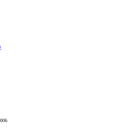
끝
006