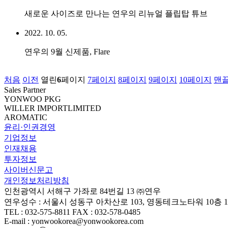
새로운 사이즈로 만나는 연우의 리뉴얼 플립탑 튜브
2022. 10. 05.
연우의 9월 신제품, Flare
처음
이전
열린
6
페이지
7
페이지
8
페이지
9
페이지
10
페이지
맨
Sales Partner
YONWOO PKG
WILLER IMPORTLIMITED
AROMATIC
윤리·인권경영
기업정보
인재채용
투자정보
사이버신문고
개인정보처리방침
인천광역시 서해구 가좌로 84번길 13 ㈜연우
연우성수 : 서울시 성동구 아차산로 103, 영동테크노타워 10층 1
TEL : 032-575-8811 FAX : 032-578-0485
E-mail : yonwookorea@yonwookorea.com