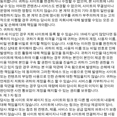
동의합니다. 귀하는 사이트를 변경하거나 수정할 수 없으며, 본 사이트에 나타
날 수 있는 어떠한 콘텐츠나 서비스도 변경할 수 없으며, 사이트의 무결성이나
운영에 어떠한 영향도 미치지 않습니다. 본 계약 조건의 기타 조항의 일반성을
제한하지 않는 한, 본 계약 조건에 명시된 의무를 귀하가 부주의하게 또는 고의
적으로 이행할 경우 귀하는 당사의 모든 자회사에 대해 발생할 수있는 모든 손
실 및 손해에 대해 책임을 져야합니다.
5. 귀하의 계정
18 세 이상인 경우 저희 사이트에 등록 할 수 있습니다. 18세가 넘지 않았다면 등
록하지 마십시오. 귀하가 회원 자격을 가질 때 귀하는 귀하의 계정, 사용자 이름,
비밀 번호를 비밀로 유지할 책임이 있습니다. 사용자는 이러한 정보를 완전하게
최신 상태로 유지해야 합니다. 귀하의 계정, 사용자 이름 또는 비밀 번호로 인해
발생하는 모든 활동에 대해 책임을 질것을 동의합니다. 귀하가 타인을 대신하여
사이트에 액세스하여 이를 사용하는 경우 귀하는 본인이 본인이 제공 한 모든
이용 약관에 본인을 구속 할 권한이 있음을 진술하고 귀하가 그러한 권한을 가
지고 있지 않은 경우 귀하는 본 이용 약관에 구속 됨으로써 발생하는 손해에 대
한 책임을지는 데 동의하며 그러한 액세스 또는 사용으로 인해 발생하는 사이트
또는 컨텐츠의 부당한 사용으로 인한 손해에 대한 책임을지지 않습니다. 귀하는
언제든지 저희와 귀하의 계정을 취소 할 수 있습니다. 서비스를 거부하거나 이
용 약관을 위반하는 경우 당사의 재량에 따라 당사의 최선의 이익이 될 것이라
판단되면 사전 통보없이 계정을 해지할 수 있는 권리를 보유합니다.
6. 제 3 자 링크
당사는 웹 사이트 외부 페이지 또는 사이트와 링크 된 다른 웹 사이트의 내용에
대해 책임을지지 않습니다. 사이트에 나타나는 링크는 편의상 제공되며 당사,
당사 계열사 또는 참조 된 컨텐츠, 제품, 서비스 또는 공급 업체의 파트너가 보증
하지 않습니다. 웹 사이트 밖의 페이지나 다른 웹 사이트에 연결하거나 웹 서핑