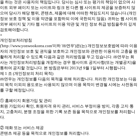
을 하는 것은 사용자의 책임입니다. 당사는 심사 또는 평가의 책임이 없으며 사
이트 외부 페이지 또는 사이트와 링크 된 다른 웹 사이트의 제공을 보증하지 않
으며 당사가 해당 행위, 콘텐츠, 제품에 대해 어떠한 책임도지지 않습니다.(개인
정보 보호 정책 및 이용 약관을 포함하되 이에 국한되지 않음). 귀하는 웹 사이트
외부 페이지 및 기타 웹 사이트의 이용 약관 및 개인 정보 취급 방침을주의 깊게
검토해야합니다.
×
개인정보처리방침
('http://www.yonwookorea.com'이하 '㈜연우')은(는) 개인정보보호법에 따라 이용
자의 개인정보 보호 및 권익을 보호하고 개인정보와 관련한 이용자의 고충을 원
활하게 처리할 수 있도록 다음과 같은 처리방침을 두고 있습니다. ㈜연우는 회
사는 개인정보처리방침을 개정하는 경우 웹사이트 공지사항(또는 개별공지)을
통하여 공지할 것입니다. 본 방침은부터 2013년 9월 1일부터 시행됩니다.
제 1 조 (개인정보의 처리 목적)
㈜연우는 개인정보를 다음의 목적을 위해 처리합니다. 처리한 개인정보는 다음
의 목적 이외의 용도로는 사용되지 않으며 이용 목적이 변경될 시에는 사전동의
를 구할 예정입니다.
① 홈페이지 회원가입 및 관리
회원 가입의사 확인, 회원자격 유지·관리, 서비스 부정이용 방지, 각종 고지·통
지, 고충처리, 분쟁 조정을 위한 기록 보존 등을 목적으로 개인정보를 처리합니
다.
② 재화 또는 서비스 제공
콘텐츠 제공 등을 목적으로 개인정보를 처리합니다.