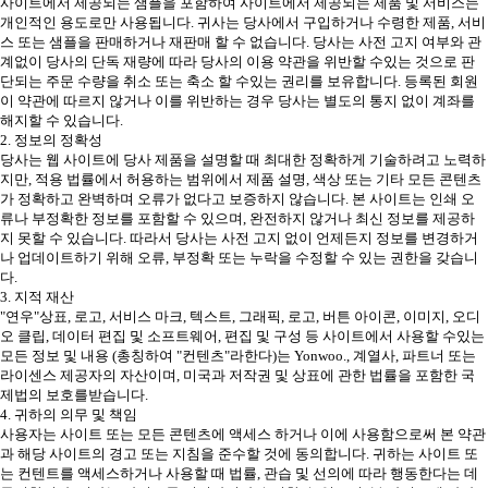
사이트에서 제공되는 샘플을 포함하여 사이트에서 제공되는 제품 및 서비스는
개인적인 용도로만 사용됩니다. 귀사는 당사에서 구입하거나 수령한 제품, 서비
스 또는 샘플을 판매하거나 재판매 할 수 없습니다. 당사는 사전 고지 여부와 관
계없이 당사의 단독 재량에 따라 당사의 이용 약관을 위반할 수있는 것으로 판
단되는 주문 수량을 취소 또는 축소 할 수있는 권리를 보유합니다. 등록된 회원
이 약관에 따르지 않거나 이를 위반하는 경우 당사는 별도의 통지 없이 계좌를
해지할 수 있습니다.
2. 정보의 정확성
당사는 웹 사이트에 당사 제품을 설명할 때 최대한 정확하게 기술하려고 노력하
지만, 적용 법률에서 허용하는 범위에서 제품 설명, 색상 또는 기타 모든 콘텐츠
가 정확하고 완벽하며 오류가 없다고 보증하지 않습니다. 본 사이트는 인쇄 오
류나 부정확한 정보를 포함할 수 있으며, 완전하지 않거나 최신 정보를 제공하
지 못할 수 있습니다. 따라서 당사는 사전 고지 없이 언제든지 정보를 변경하거
나 업데이트하기 위해 오류, 부정확 또는 누락을 수정할 수 있는 권한을 갖습니
다.
3. 지적 재산
"연우"상표, 로고, 서비스 마크, 텍스트, 그래픽, 로고, 버튼 아이콘, 이미지, 오디
오 클립, 데이터 편집 및 소프트웨어, 편집 및 구성 등 사이트에서 사용할 수있는
모든 정보 및 내용 (총칭하여 "컨텐츠"라한다)는 Yonwoo., 계열사, 파트너 또는
라이센스 제공자의 자산이며, 미국과 저작권 및 상표에 관한 법률을 포함한 국
제법의 보호를받습니다.
4. 귀하의 의무 및 책임
사용자는 사이트 또는 모든 콘텐츠에 액세스 하거나 이에 사용함으로써 본 약관
과 해당 사이트의 경고 또는 지침을 준수할 것에 동의합니다. 귀하는 사이트 또
는 컨텐트를 액세스하거나 사용할 때 법률, 관습 및 선의에 따라 행동한다는 데