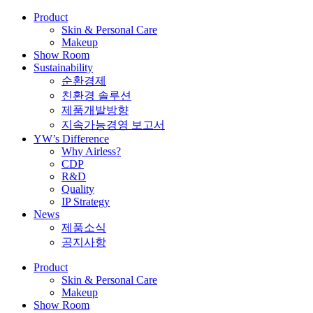
Product
Skin & Personal Care
Makeup
Show Room
Sustainability
순환경제
친환경 솔루션
제품개발방향
지속가능경영 보고서
YW’s Difference
Why Airless?
CDP
R&D
Quality
IP Strategy
News
제품소식
공지사항
Product
Skin & Personal Care
Makeup
Show Room