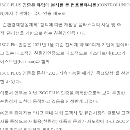
ISCC PLUS
인증은
유럽에 본사를 둔
컨트롤
유니온
(
C
ONTROLUNIO
N)
에서
주관하는
국제 인증 제도
로
‘순환경제행동계획’ 정책에
따
른
재활용
플라스틱의 사용
및
추
적
,
관리성을
기반으로
하는
친환경인증이다.
ISCC Plus
인증은
2021
년
1
월
기준 전세계 약
600
여개 기업이 참여하
고 있
는 대표적인 친환경인증으로
대표적으로
에스티로더
(
ELC)
가
이스트만(
Eastman)
과 함께
ISCC
PLUS
인증을 통한
“2025
지속가능한
패키징
목표달성
”
을 선언
한 바 있다.
이로서
연
우는
이번
ISCC PLUS
인증을 획득함으로써 보다 투명한
순환경제 실천에 동참하고 있음을 인정받게 되었다.
㈜연우
관계자는 “최근 국내 대형
고객사
및 유럽시장의 글로벌
고객
사를
중심으로 재활용(친환경) 제품의 문의가 쇄도함에 따
라
I
SCC P
LUS
인증을 획득하게 되었다.”며