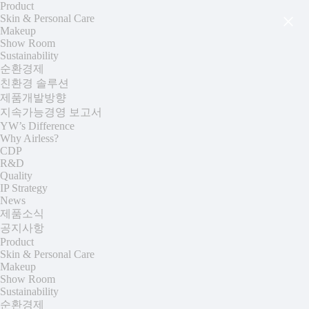
Product
Skin & Personal Care
Makeup
Show Room
Sustainability
순환경제
친환경 솔루션
제품개발방향
지속가능경영 보고서
YW’s Difference
Why Airless?
CDP
R&D
Quality
IP Strategy
News
제품소식
공지사항
Product
Skin & Personal Care
Makeup
Show Room
Sustainability
순환경제