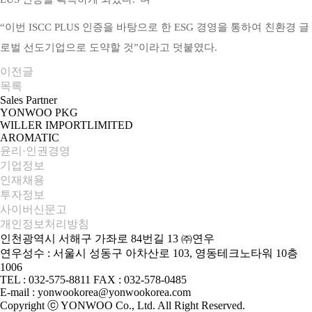
“
이번 ISCC PLUS
인증을 바탕으로
한
ESG 경영을
통하여 친환경
글
로벌 선도기업으로 도약할 것”이라고 덧붙였다.
이전글
목록
Sales Partner
YONWOO PKG
WILLER IMPORTLIMITED
AROMATIC
윤리·인권경영
기업정보
인재채용
투자정보
사이버신문고
개인정보처리방침
인천광역시 서해구 가좌로 84번길 13 ㈜연우
연우성수 : 서울시 성동구 아차산로 103, 영동테크노타워 10층
1006
TEL : 032-575-8811 FAX : 032-578-0485
E-mail : yonwookorea@yonwookorea.com
Copyright ⓒ YONWOO Co., Ltd. All Right Reserved.