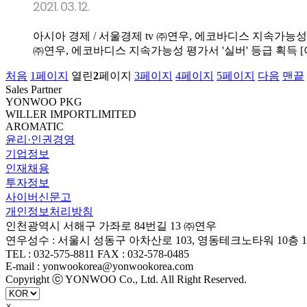
2021. 03. 12.
아시아 경제 / 서울경제 tv ㈜연우, 에코바디스 지속가능성
㈜연우, 에코바디스 지속가능성 평가서 '실버' 등급 획득 [아
처음
1
페이지
열린
2
페이지
3
페이지
4
페이지
5
페이지
다음
맨끝
Sales Partner
YONWOO PKG
WILLER IMPORTLIMITED
AROMATIC
윤리·인권경영
기업정보
인재채용
투자정보
사이버신문고
개인정보처리방침
인천광역시 서해구 가좌로 84번길 13 ㈜연우
연우성수 : 서울시 성동구 아차산로 103, 영동테크노타워 10층 1
TEL : 032-575-8811 FAX : 032-578-0485
E-mail : yonwookorea@yonwookorea.com
Copyright ⓒ YONWOO Co., Ltd. All Right Reserved.
×