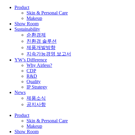
Product
Skin & Personal Care
Makeup
Show Room
Sustainability
순환경제
친환경 솔루션
제품개발방향
지속가능경영 보고서
YW’s Difference
Why Airless?
CDP
R&D
Quality
IP Strategy
News
제품소식
공지사항
Product
Skin & Personal Care
Makeup
Show Room