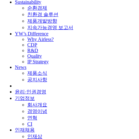
Sustainability
순환경제
친환경 솔루션
제품개발방향
지속가능경영 보고서
YW’s Difference
Why Airless?
CDP
R&D
Quality
IP Strategy
News
제품소식
공지사항
윤리·인권경영
기업정보
회사개요
경영이념
연혁
CI
인재채용
인재상