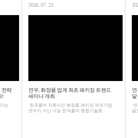
2026. 07. 23.
202
 전략
연우, 화장품 업계 최초 패키징 트렌드
연
!
세미나 개최
달
하다는
한국콜마 자회사인 화장품 패키징 제조기업
연
는
연우가 지난 21일 한국콜마 종합기술원 . . .
달성