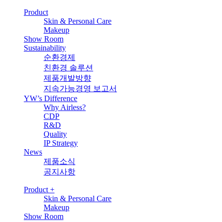
Product
Skin & Personal Care
Makeup
Show Room
Sustainability
순환경제
친환경 솔루션
제품개발방향
지속가능경영 보고서
YW’s Difference
Why Airless?
CDP
R&D
Quality
IP Strategy
News
제품소식
공지사항
Product
+
Skin & Personal Care
Makeup
Show Room