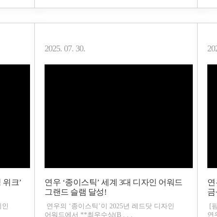
2025. 07. 30.
202
키징 위크’
연우 ‘종이스틱’ 세계 3대 디자인 어워드
연
그랜드 슬램 달성!
금
회인
연우의 ‘종이스틱’이 2025년 레드닷 디자인
[
어워드에서 **최우수상(B . . .
연우