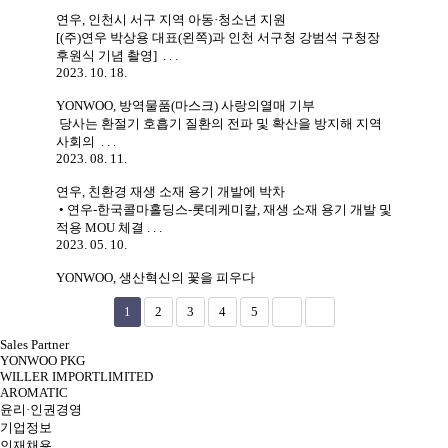
연우, 인천시 서구 지역 아동·청소년 지원
[(주)연우 박상용 대표(왼쪽)과 인천 서구청 강범석 구청장
후원식 기념 촬영] . . .
2023. 10. 18.
YONWOO, 방역물품(마스크) 사랑의열매 기부
당사는 환절기 호흡기 질환의 전파 및 확산을 방지해 지역
사회의 . . .
2023. 08. 11.
연우, 친환경 재생 소재 용기 개발에 박차
• 연우-한국콜마홀딩스-롯데케미칼, 재생 소재 용기 개발 및
적용 MOU 체결 . . .
2023. 05. 10.
YONWOO, 생산혁신의 꽃을 피우다
1
2
3
4
5
Sales Partner
YONWOO PKG
WILLER IMPORTLIMITED
AROMATIC
윤리·인권경영
기업정보
인재채용