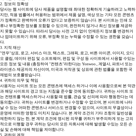
2. 정보의 정확성
당사는 웹 사이트에 당사 제품을 설명할 때 최대한 정확하게 기술하려고 노력하
지만, 적용 법률에서 허용하는 범위에서 제품 설명, 색상 또는 기타 모든 콘텐츠
가 정확하고 완벽하며 오류가 없다고 보증하지 않습니다. 본 사이트는 인쇄 오
류나 부정확한 정보를 포함할 수 있으며, 완전하지 않거나 최신 정보를 제공하
지 못할 수 있습니다. 따라서 당사는 사전 고지 없이 언제든지 정보를 변경하거
나 업데이트하기 위해 오류, 부정확 또는 누락을 수정할 수 있는 권한을 갖습니
다.
3. 지적 재산
"연우"상표, 로고, 서비스 마크, 텍스트, 그래픽, 로고, 버튼 아이콘, 이미지, 오디
오 클립, 데이터 편집 및 소프트웨어, 편집 및 구성 등 사이트에서 사용할 수있는
모든 정보 및 내용 (총칭하여 "컨텐츠"라한다)는 Yonwoo., 계열사, 파트너 또는
라이센스 제공자의 자산이며, 미국과 저작권 및 상표에 관한 법률을 포함한 국
제법의 보호를받습니다.
4. 귀하의 의무 및 책임
사용자는 사이트 또는 모든 콘텐츠에 액세스 하거나 이에 사용함으로써 본 약관
과 해당 사이트의 경고 또는 지침을 준수할 것에 동의합니다. 귀하는 사이트 또
는 컨텐트를 액세스하거나 사용할 때 법률, 관습 및 선의에 따라 행동한다는 데
동의합니다. 귀하는 사이트를 변경하거나 수정할 수 없으며, 본 사이트에 나타
날 수 있는 어떠한 콘텐츠나 서비스도 변경할 수 없으며, 사이트의 무결성이나
운영에 어떠한 영향도 미치지 않습니다. 본 계약 조건의 기타 조항의 일반성을
제한하지 않는 한, 본 계약 조건에 명시된 의무를 귀하가 부주의하게 또는 고의
적으로 이행할 경우 귀하는 당사의 모든 자회사에 대해 발생할 수있는 모든 손
실 및 손해에 대해 책임을 져야합니다.
5. 귀하의 계정