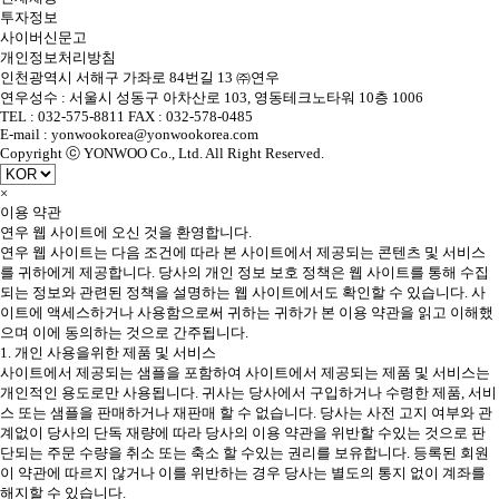
투자정보
사이버신문고
개인정보처리방침
인천광역시 서해구 가좌로 84번길 13 ㈜연우
연우성수 : 서울시 성동구 아차산로 103, 영동테크노타워 10층 1006
TEL : 032-575-8811 FAX : 032-578-0485
E-mail : yonwookorea@yonwookorea.com
Copyright ⓒ YONWOO Co., Ltd. All Right Reserved.
×
이용 약관
연우 웹 사이트에 오신 것을 환영합니다.
연우 웹 사이트는 다음 조건에 따라 본 사이트에서 제공되는 콘텐츠 및 서비스
를 귀하에게 제공합니다. 당사의 개인 정보 보호 정책은 웹 사이트를 통해 수집
되는 정보와 관련된 정책을 설명하는 웹 사이트에서도 확인할 수 있습니다. 사
이트에 액세스하거나 사용함으로써 귀하는 귀하가 본 이용 약관을 읽고 이해했
으며 이에 동의하는 것으로 간주됩니다.
1. 개인 사용을위한 제품 및 서비스
사이트에서 제공되는 샘플을 포함하여 사이트에서 제공되는 제품 및 서비스는
개인적인 용도로만 사용됩니다. 귀사는 당사에서 구입하거나 수령한 제품, 서비
스 또는 샘플을 판매하거나 재판매 할 수 없습니다. 당사는 사전 고지 여부와 관
계없이 당사의 단독 재량에 따라 당사의 이용 약관을 위반할 수있는 것으로 판
단되는 주문 수량을 취소 또는 축소 할 수있는 권리를 보유합니다. 등록된 회원
이 약관에 따르지 않거나 이를 위반하는 경우 당사는 별도의 통지 없이 계좌를
해지할 수 있습니다.