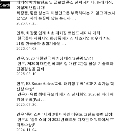
패키징 메가트렌드 및 글로벌 품질 전략 세미나: K-패키징,
이렇게 변합니다!
화장품, 좋은 성분과 제형만으론 부족하다는 거 알고 계셨나
요?소비자의 손끝에 닿는 순간까 . . .
2026. 07. 23.
연우, 화장품 업계 최초 패키징 트렌드 세미나 개최
한국콜마 자회사인 화장품 패키징 제조기업 연우가 지난
21일 한국콜마 종합기술원 . . .
2026. 04. 08.
연우, '2026 대한민국 패키징 대전' 2관왕 달성!
연우, '제20회 대한민국 패키징 대전' 2관왕 달성- 기술력과
친환경성을 겸비 . . .
2026. 03. 10.
연우, EZ Rotate Airless '파리 패키징 위크’ ADF 지속가능 혁
신상 수상!
연우가 유럽 최대 규모의 패키징 전시회인 '2026년 파리 패
키징 위크(Pari . . .
2025. 07. 30.
연우 ‘종이스틱’ 세계 3대 디자인 어워드 그랜드 슬램 달성!
연우의 ‘종이스틱’이 2025년 레드닷 디자인 어워드에서 **
최우수상(B . . .
2024. 11. 04.