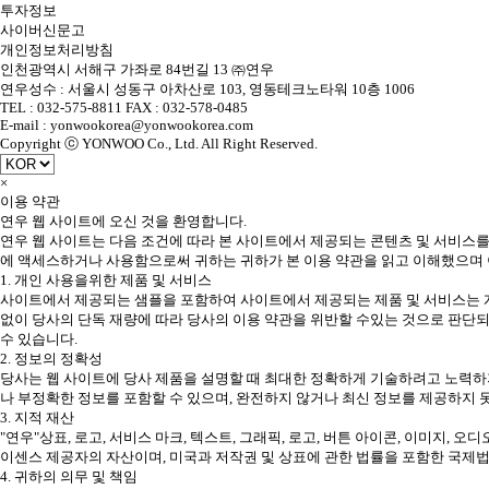
투자정보
사이버신문고
개인정보처리방침
인천광역시 서해구 가좌로 84번길 13 ㈜연우
연우성수 : 서울시 성동구 아차산로 103, 영동테크노타워 10층 1006
TEL : 032-575-8811 FAX : 032-578-0485
E-mail : yonwookorea@yonwookorea.com
Copyright ⓒ YONWOO Co., Ltd. All Right Reserved.
×
이용 약관
연우 웹 사이트에 오신 것을 환영합니다.
연우 웹 사이트는 다음 조건에 따라 본 사이트에서 제공되는 콘텐츠 및 서비스를
에 액세스하거나 사용함으로써 귀하는 귀하가 본 이용 약관을 읽고 이해했으며 
1. 개인 사용을위한 제품 및 서비스
사이트에서 제공되는 샘플을 포함하여 사이트에서 제공되는 제품 및 서비스는 개
없이 당사의 단독 재량에 따라 당사의 이용 약관을 위반할 수있는 것으로 판단되
수 있습니다.
2. 정보의 정확성
당사는 웹 사이트에 당사 제품을 설명할 때 최대한 정확하게 기술하려고 노력하지
나 부정확한 정보를 포함할 수 있으며, 완전하지 않거나 최신 정보를 제공하지 
3. 지적 재산
"연우"상표, 로고, 서비스 마크, 텍스트, 그래픽, 로고, 버튼 아이콘, 이미지, 오
이센스 제공자의 자산이며, 미국과 저작권 및 상표에 관한 법률을 포함한 국제
4. 귀하의 의무 및 책임