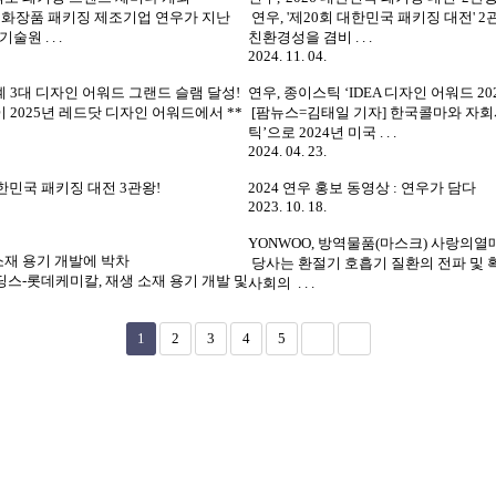
화장품 패키징 제조기업 연우가 지난
연우, '제20회 대한민국 패키징 대전' 
원 . . .
친환경성을 겸비 . . .
2024. 11. 04.
계 3대 디자인 어워드 그랜드 슬램 달성!
연우, 종이스틱 ‘IDEA 디자인 어워드 20
 2025년 레드닷 디자인 어워드에서 **
[팜뉴스=김태일 기자] 한국콜마와 자회
틱’으로 2024년 미국 . . .
2024. 04. 23.
 대한민국 패키징 대전 3관왕!
2024 연우 홍보 동영상 : 연우가 담다
2023. 10. 18.
YONWOO, 방역물품(마스크) 사랑의열
소재 용기 개발에 박차
당사는 환절기 호흡기 질환의 전파 및 
스-롯데케미칼, 재생 소재 용기 개발 및
사회의 . . .
1
2
3
4
5