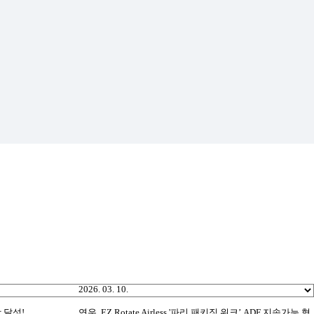
2026. 03. 10.
왕 달성!
연우, EZ Rotate Airless '파리 패키징 위크’ ADF 지속가능 혁