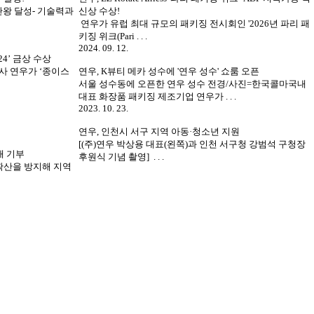
2관왕 달성- 기술력과
신상 수상!
연우가 유럽 최대 규모의 패키징 전시회인 '2026년 파리 패
키징 위크(Pari . . .
2024. 09. 12.
24’ 금상 수상
사 연우가 ‘종이스
연우, K뷰티 메카 성수에 '연우 성수' 쇼룸 오픈
서울 성수동에 오픈한 연우 성수 전경/사진=한국콜마국내
대표 화장품 패키징 제조기업 연우가 . . .
2023. 10. 23.
연우, 인천시 서구 지역 아동·청소년 지원
[(주)연우 박상용 대표(왼쪽)과 인천 서구청 강범석 구청장
매 기부
후원식 기념 촬영] . . .
확산을 방지해 지역