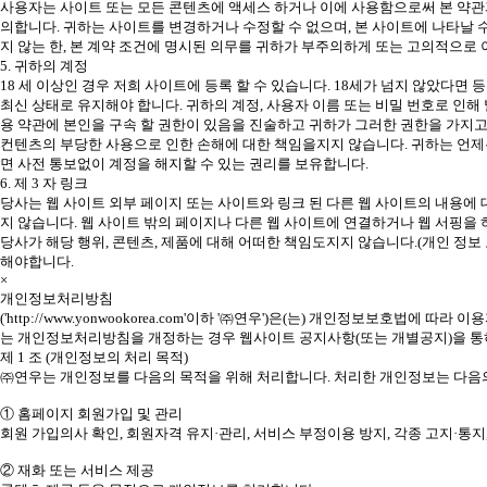
사용자는 사이트 또는 모든 콘텐츠에 액세스 하거나 이에 사용함으로써 본 약관과
의합니다. 귀하는 사이트를 변경하거나 수정할 수 없으며, 본 사이트에 나타날 
지 않는 한, 본 계약 조건에 명시된 의무를 귀하가 부주의하게 또는 고의적으로
5. 귀하의 계정
18 세 이상인 경우 저희 사이트에 등록 할 수 있습니다. 18세가 넘지 않았다면
최신 상태로 유지해야 합니다. 귀하의 계정, 사용자 이름 또는 비밀 번호로 인
용 약관에 본인을 구속 할 권한이 있음을 진술하고 귀하가 그러한 권한을 가지고
컨텐츠의 부당한 사용으로 인한 손해에 대한 책임을지지 않습니다. 귀하는 언제
면 사전 통보없이 계정을 해지할 수 있는 권리를 보유합니다.
6. 제 3 자 링크
당사는 웹 사이트 외부 페이지 또는 사이트와 링크 된 다른 웹 사이트의 내용에 
지 않습니다. 웹 사이트 밖의 페이지나 다른 웹 사이트에 연결하거나 웹 서핑을
당사가 해당 행위, 콘텐츠, 제품에 대해 어떠한 책임도지지 않습니다.(개인 정보 
해야합니다.
×
개인정보처리방침
('http://www.yonwookorea.com'이하 '㈜연우')은(는) 개인정보
는 개인정보처리방침을 개정하는 경우 웹사이트 공지사항(또는 개별공지)을 통하여
제 1 조 (개인정보의 처리 목적)
㈜연우는 개인정보를 다음의 목적을 위해 처리합니다. 처리한 개인정보는 다음의
① 홈페이지 회원가입 및 관리
회원 가입의사 확인, 회원자격 유지·관리, 서비스 부정이용 방지, 각종 고지·통
② 재화 또는 서비스 제공