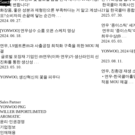
이렇게 변합니다!
한국콜마 자회사인 
화장품, 좋은 성분과 제형만으론 부족하다는 거 알고 계셨나
21일 한국콜마 종합기술
2025. 07. 30.
요?소비자의 손끝에 닿는 순간까 . . .
2024. 09. 27.
연우 ‘종이스틱’ 세
[YONWOO] 연우성수 쇼룸 오픈 스케치 영상
연우의 ‘종이스틱’이
2024. 06. 18.
최우수상(B . . .
2024. 05. 03.
연우, LS엠트론㈜과 사출공정 최적화 구축을 위한 MOU 체
결
YONWOO, 2024
글로벌 포장재 기업인 ㈜연우(이하 연우)가 생산라인의 선
2023. 08. 11.
진화를 통한 생산성 . . .
2023. 05. 10.
연우, 친환경 재생 
• 연우-한국콜마홀딩
YONWOO, 생산혁신의 꽃을 피우다
적용 MOU 체결 . . .
다음
맨끝
Sales Partner
YONWOO PKG
WILLER IMPORTLIMITED
AROMATIC
윤리·인권경영
기업정보
인재채용