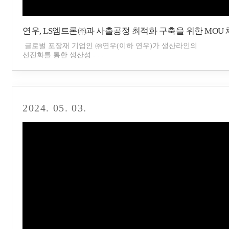
연우, LS엠트론㈜과 사출공정 최적화 구축을 위한 MOU
글로벌 포장재 기업인 ㈜연우(이하 연우)가 생산라인의
선진화를 통한 생산성 . . .
2024. 05. 03.