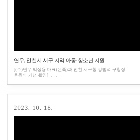
연우, 인천시 서구 지역 아동·청소년 지원
[(주)연우 박상용 대표(왼쪽)과 인천 서구청 강범석 구청장
후원식 기념 촬영] . . .
2023. 10. 18.