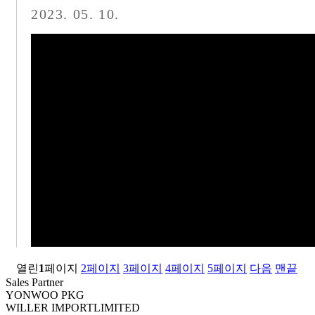
2023. 05. 10.
YONWOO, 생산혁신의 꽃을 피우다
열린
1
페이지
2
페이지
3
페이지
4
페이지
5
페이지
다음
맨끝
Sales Partner
YONWOO PKG
WILLER IMPORTLIMITED