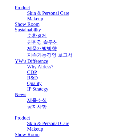
Product
Skin & Personal Care
Makeup
Show Room
Sustainability
순환경제
친환경 솔루션
제품개발방향
지속가능경영 보고서
YW’s Difference
Why Airless?
CDP
R&D
Quality
IP Strategy
News
제품소식
공지사항
Product
Skin & Personal Care
Makeup
Show Room