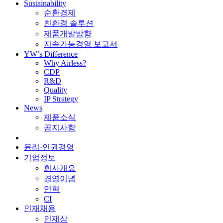
Sustainability
순환경제
친환경 솔루션
제품개발방향
지속가능경영 보고서
YW’s Difference
Why Airless?
CDP
R&D
Quality
IP Strategy
News
제품소식
공지사항
윤리·인권경영
기업정보
회사개요
경영이념
연혁
CI
인재채용
인재상