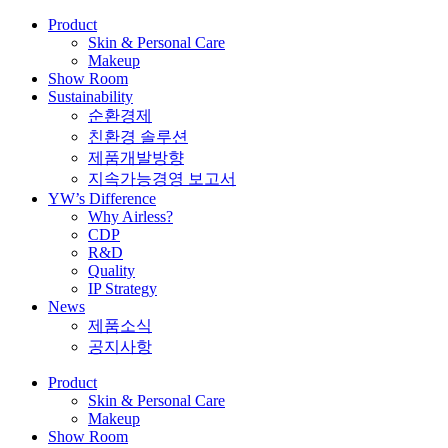
Product
Skin & Personal Care
Makeup
Show Room
Sustainability
순환경제
친환경 솔루션
제품개발방향
지속가능경영 보고서
YW’s Difference
Why Airless?
CDP
R&D
Quality
IP Strategy
News
제품소식
공지사항
Product
Skin & Personal Care
Makeup
Show Room