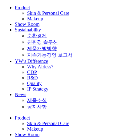
Product
Skin & Personal Care
Makeup
Show Room
Sustainability
순환경제
친환경 솔루션
제품개발방향
지속가능경영 보고서
YW’s Difference
Why Airless?
CDP
R&D
Quality
IP Strategy
News
제품소식
공지사항
Product
Skin & Personal Care
Makeup
Show Room