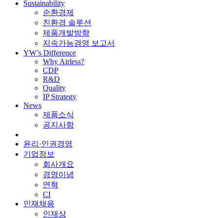
Sustainability
순환경제
친환경 솔루션
제품개발방향
지속가능경영 보고서
YW’s Difference
Why Airless?
CDP
R&D
Quality
IP Strategy
News
제품소식
공지사항
윤리·인권경영
기업정보
회사개요
경영이념
연혁
CI
인재채용
인재상