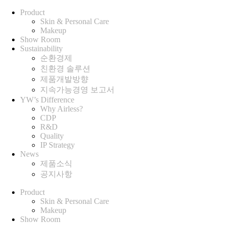
Product
Skin & Personal Care
Makeup
Show Room
Sustainability
순환경제
친환경 솔루션
제품개발방향
지속가능경영 보고서
YW’s Difference
Why Airless?
CDP
R&D
Quality
IP Strategy
News
제품소식
공지사항
Product
Skin & Personal Care
Makeup
Show Room