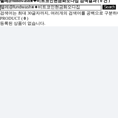
텔레@fundwash⨳⯌비트코인현금화오다집
검색결과
(
0
건 )
검색어는 최대 30글자까지, 여러개의 검색어를 공백으로 구분하
PRODUCT (
0
)
등록된 상품이 없습니다.
SHOW ROOM(
0
)
등록된 상품이 없습니다.
Sales Partner
YONWOO PKG
WILLER IMPORTLIMITED
AROMATIC
윤리·인권경영
기업정보
인재채용
투자정보
사이버신문고
개인정보처리방침
인천광역시 서해구 가좌로 84번길 13 ㈜연우
연우성수 : 서울시 성동구 아차산로 103, 영동테크노타워 10층 10
TEL : 032-575-8811 FAX : 032-578-0485
E-mail : yonwookorea@yonwookorea.com
Copyright ⓒ YONWOO Co., Ltd. All Right Reserved.