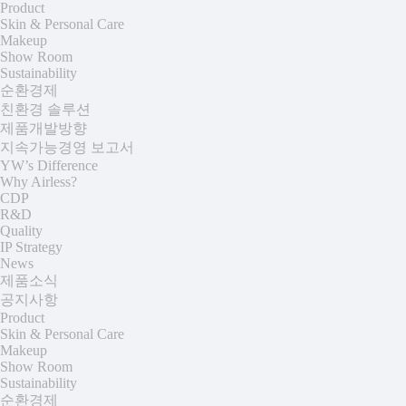
Product
Skin & Personal Care
Makeup
Show Room
Sustainability
순환경제
친환경 솔루션
제품개발방향
지속가능경영 보고서
YW’s Difference
Why Airless?
CDP
R&D
Quality
IP Strategy
News
제품소식
공지사항
Product
Skin & Personal Care
Makeup
Show Room
Sustainability
순환경제