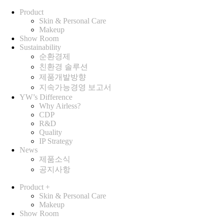
Product
Skin & Personal Care
Makeup
Show Room
Sustainability
순환경제
친환경 솔루션
제품개발방향
지속가능경영 보고서
YW’s Difference
Why Airless?
CDP
R&D
Quality
IP Strategy
News
제품소식
공지사항
Product
+
Skin & Personal Care
Makeup
Show Room