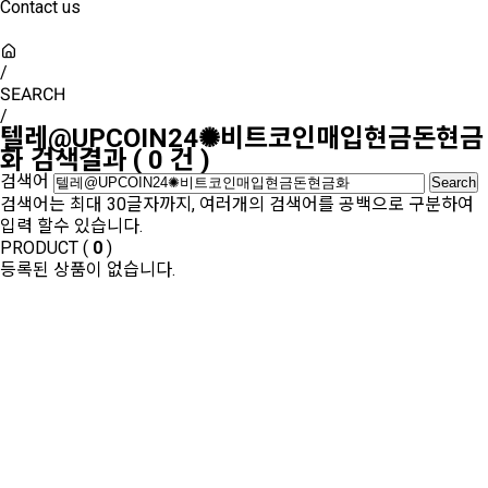
Contact us
/
SEARCH
/
텔레@UPCOIN24✺비트코인매입현금돈현금
화
검색결과
(
0
건 )
검색어
검색어는 최대 30글자까지, 여러개의 검색어를 공백으로 구분하여
입력 할수 있습니다.
PRODUCT (
0
)
등록된 상품이 없습니다.
SHOW ROOM(
0
)
등록된 상품이 없습니다.
Sales Partner
YONWOO PKG
WILLER IMPORTLIMITED
AROMATIC
윤리·인권경영
기업정보
인재채용
투자정보
사이버신문고