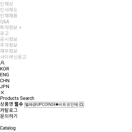
인재상
인사제도
인재채용
Q&A
투자정보
+
공고
공시정보
주가정보
재무정보
사이버신문고
KOR
ENG
CHN
JPN
Products Search
상품명
필수
카탈로그
문의하기
Catalog