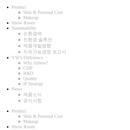
Product
Skin & Personal Care
Makeup
Show Room
Sustainability
순환경제
친환경 솔루션
제품개발방향
지속가능경영 보고서
YW’s Difference
Why Airless?
CDP
R&D
Quality
IP Strategy
News
제품소식
공지사항
Product
Skin & Personal Care
Makeup
Show Room