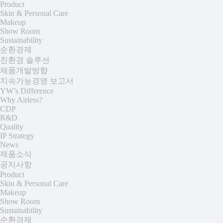
Product
Skin & Personal Care
Makeup
Show Room
Sustainability
순환경제
친환경 솔루션
제품개발방향
지속가능경영 보고서
YW’s Difference
Why Airless?
CDP
R&D
Quality
IP Strategy
News
제품소식
공지사항
Product
Skin & Personal Care
Makeup
Show Room
Sustainability
순환경제