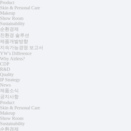
Product
Skin & Personal Care
Makeup
Show Room
Sustainability
순환경제
친환경 솔루션
제품개발방향
지속가능경영 보고서
YW’s Difference
Why Airless?
CDP
R&D
Quality
IP Strategy
News
제품소식
공지사항
Product
Skin & Personal Care
Makeup
Show Room
Sustainability
순환경제