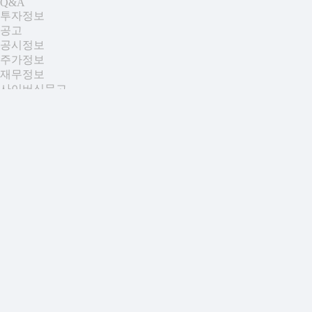
Q&A
투자정보
공고
공시정보
주가정보
재무정보
사이버신문고
KOR
ENG
CHN
JPN
Products Search
카탈로그
문의하기
Catalog
Contact us
/
SEARCH
/