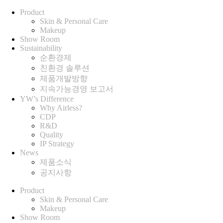
Product
Skin & Personal Care
Makeup
Show Room
Sustainability
순환경제
친환경 솔루션
제품개발방향
지속가능경영 보고서
YW’s Difference
Why Airless?
CDP
R&D
Quality
IP Strategy
News
제품소식
공지사항
Product
Skin & Personal Care
Makeup
Show Room