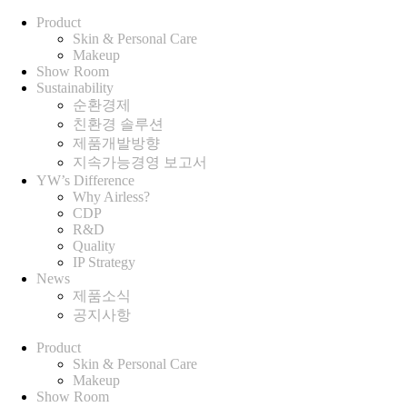
Product
Skin & Personal Care
Makeup
Show Room
Sustainability
순환경제
친환경 솔루션
제품개발방향
지속가능경영 보고서
YW’s Difference
Why Airless?
CDP
R&D
Quality
IP Strategy
News
제품소식
공지사항
Product
Skin & Personal Care
Makeup
Show Room