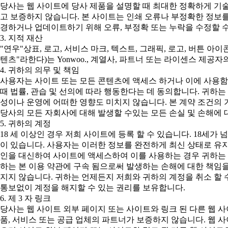
당사는 웹 사이트에 당사 제품을 설명할 때 최대한 정확하게 기
고 보증하지 않습니다. 본 사이트는 인쇄 오류나 부정확한 정보를
경하거나 업데이트하기 위해 오류, 부정확 또는 누락을 수정할 수
3. 지적 재산
"연우"상표, 로고, 서비스 마크, 텍스트, 그래픽, 로고, 버튼 아
텐츠"라한다)는 Yonwoo., 계열사, 파트너 또는 라이센스 제
4. 귀하의 의무 및 책임
사용자는 사이트 또는 모든 콘텐츠에 액세스 하거나 이에 사용함
때 법률, 관습 및 선의에 따라 행동한다는 데 동의합니다. 귀하
성이나 운영에 어떠한 영향도 미치지 않습니다. 본 계약 조건의 
당사의 모든 자회사에 대해 발생할 수있는 모든 손실 및 손해에 
5. 귀하의 계정
18 세 이상인 경우 저희 사이트에 등록 할 수 있습니다. 18세
이 있습니다. 사용자는 이러한 정보를 완전하게 최신 상태로 유지
인을 대신하여 사이트에 액세스하여 이를 사용하는 경우 귀하는 본
하는 본 이용 약관에 구속 됨으로써 발생하는 손해에 대한 책임
지지 않습니다. 귀하는 언제든지 저희와 귀하의 계정을 취소 할 
통보없이 계정을 해지할 수 있는 권리를 보유합니다.
6. 제 3 자 링크
당사는 웹 사이트 외부 페이지 또는 사이트와 링크 된 다른 웹 
품, 서비스 또는 공급 업체의 파트너가 보증하지 않습니다. 웹 