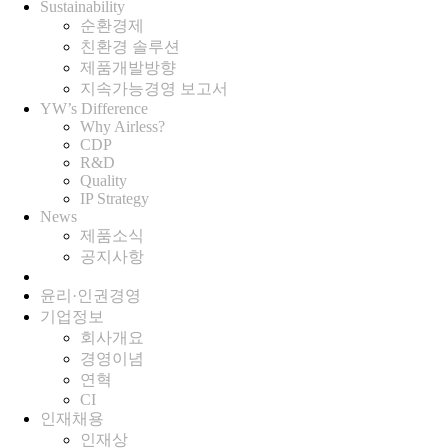
Sustainability
순환경제
친환경 솔루션
제품개발방향
지속가능경영 보고서
YW’s Difference
Why Airless?
CDP
R&D
Quality
IP Strategy
News
제품소식
공지사항
윤리·인권경영
기업정보
회사개요
경영이념
연혁
CI
인재채용
인재상