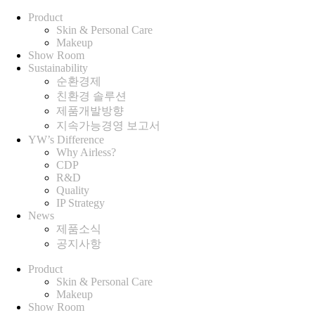
Product
Skin & Personal Care
Makeup
Show Room
Sustainability
순환경제
친환경 솔루션
제품개발방향
지속가능경영 보고서
YW’s Difference
Why Airless?
CDP
R&D
Quality
IP Strategy
News
제품소식
공지사항
Product
Skin & Personal Care
Makeup
Show Room