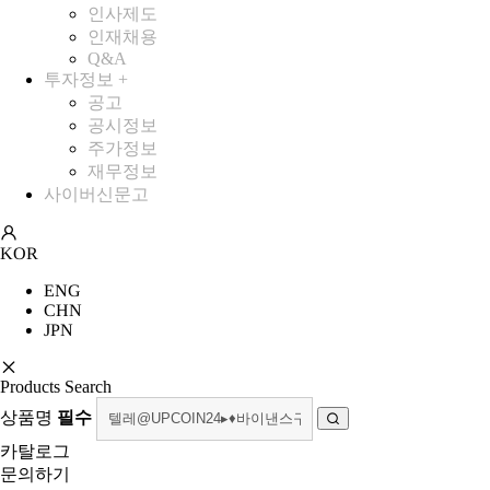
인사제도
인재채용
Q&A
투자정보
+
공고
공시정보
주가정보
재무정보
사이버신문고
KOR
ENG
CHN
JPN
Products Search
상품명
필수
카탈로그
문의하기