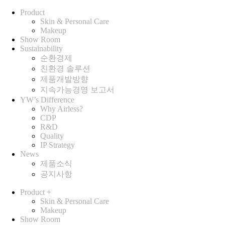
Product
Skin & Personal Care
Makeup
Show Room
Sustainability
순환경제
친환경 솔루션
제품개발방향
지속가능경영 보고서
YW’s Difference
Why Airless?
CDP
R&D
Quality
IP Strategy
News
제품소식
공지사항
Product
+
Skin & Personal Care
Makeup
Show Room