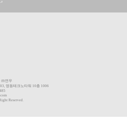
G
ORTLIMITED
3 ㈜연우
3, 영동테크노타워 10층 1006
0485
.com
ight Reserved.