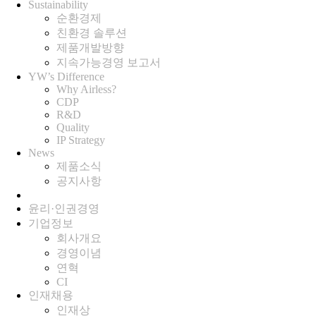
Sustainability
순환경제
친환경 솔루션
제품개발방향
지속가능경영 보고서
YW’s Difference
Why Airless?
CDP
R&D
Quality
IP Strategy
News
제품소식
공지사항
윤리·인권경영
기업정보
회사개요
경영이념
연혁
CI
인재채용
인재상