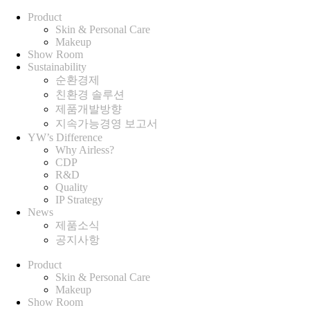
Product
Skin & Personal Care
Makeup
Show Room
Sustainability
순환경제
친환경 솔루션
제품개발방향
지속가능경영 보고서
YW’s Difference
Why Airless?
CDP
R&D
Quality
IP Strategy
News
제품소식
공지사항
Product
Skin & Personal Care
Makeup
Show Room