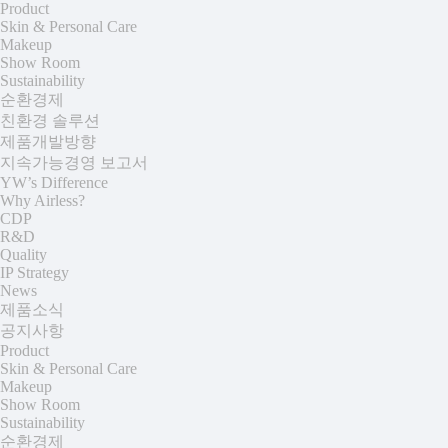
Product
Skin & Personal Care
Makeup
Show Room
Sustainability
순환경제
친환경 솔루션
제품개발방향
지속가능경영 보고서
YW’s Difference
Why Airless?
CDP
R&D
Quality
IP Strategy
News
제품소식
공지사항
Product
Skin & Personal Care
Makeup
Show Room
Sustainability
순환경제