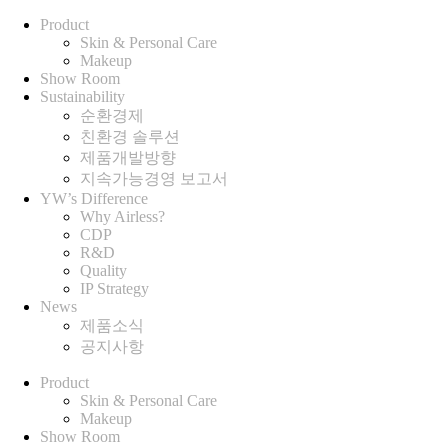
Product
Skin & Personal Care
Makeup
Show Room
Sustainability
순환경제
친환경 솔루션
제품개발방향
지속가능경영 보고서
YW’s Difference
Why Airless?
CDP
R&D
Quality
IP Strategy
News
제품소식
공지사항
Product
+
Skin & Personal Care
Makeup
Show Room