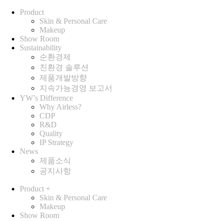
Product
Skin & Personal Care
Makeup
Show Room
Sustainability
순환경제
친환경 솔루션
제품개발방향
지속가능경영 보고서
YW’s Difference
Why Airless?
CDP
R&D
Quality
IP Strategy
News
제품소식
공지사항
Product
+
Skin & Personal Care
Makeup
Show Room