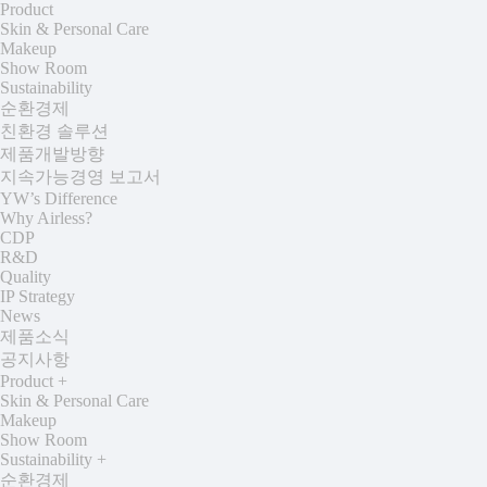
Product
Skin & Personal Care
Makeup
Show Room
Sustainability
순환경제
친환경 솔루션
제품개발방향
지속가능경영 보고서
YW’s Difference
Why Airless?
CDP
R&D
Quality
IP Strategy
News
제품소식
공지사항
Product
+
Skin & Personal Care
Makeup
Show Room
Sustainability
+
순환경제