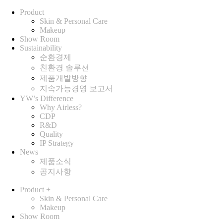
Product
Skin & Personal Care
Makeup
Show Room
Sustainability
순환경제
친환경 솔루션
제품개발방향
지속가능경영 보고서
YW’s Difference
Why Airless?
CDP
R&D
Quality
IP Strategy
News
제품소식
공지사항
Product
+
Skin & Personal Care
Makeup
Show Room