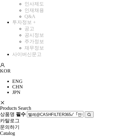
인사제도
인재채용
Q&A
투자정보
+
공고
공시정보
주가정보
재무정보
사이버신문고
KOR
ENG
CHN
JPN
Products Search
상품명
필수
카탈로그
문의하기
Catalog