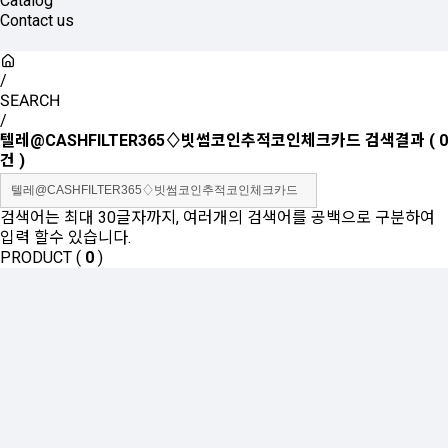
Catalog
Contact us
/
SEARCH
/
텔레@CASHFILTER365♢빗썸코인추적코인체크카드
검색결과
(
0
건 )
검색어는 최대 30글자까지, 여러개의 검색어를 공백으로 구분하여
입력 할수 있습니다.
PRODUCT (
0
)
등록된 상품이 없습니다.
SHOW ROOM(
0
)
등록된 상품이 없습니다.
Sales Partner
YONWOO PKG
WILLER IMPORTLIMITED
AROMATIC