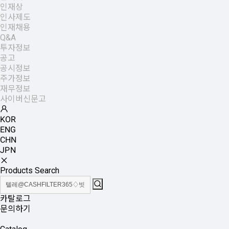
인재상
인사제도
인재채용
Q&A
투자정보
공고
공시정보
주가정보
재무정보
사이버신문고
KOR
ENG
CHN
JPN
Products Search
카탈로그
문의하기