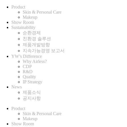
Product
Skin & Personal Care
Makeup
Show Room
Sustainability
순환경제
친환경 솔루션
제품개발방향
지속가능경영 보고서
YW’s Difference
Why Airless?
CDP
R&D
Quality
IP Strategy
News
제품소식
공지사항
Product
Skin & Personal Care
Makeup
Show Room